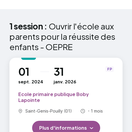
1 session :
Ouvrir l'école aux
parents pour la réussite des
enfants - OEPRE
01
31
au
FP
sept. 2024
janv. 2026
Ecole primaire publique Boby
Lapointe
Commune :
Durée totale :
Saint-Genis-Pouilly (01)
- 1 mois
Plus d'informations