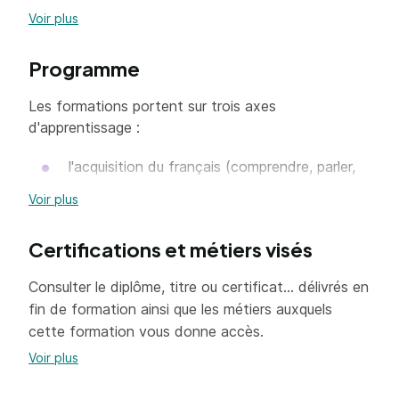
scolarité de leur enfant.
Voir plus
Programme
Les formations portent sur trois axes
d'apprentissage :
l'acquisition du français (comprendre, parler,
lire et écrire) ;
Voir plus
la connaissance des valeurs de la République
et leur mise en œuvre dans la société
Certifications et métiers visés
française ;
Consulter le diplôme, titre ou certificat... délivrés en
la connaissance du fonctionnement et des
fin de formation ainsi que les métiers auxquels
attentes de l'école vis-à-vis des élèves et
cette formation vous donne accès.
des parents.
Voir plus