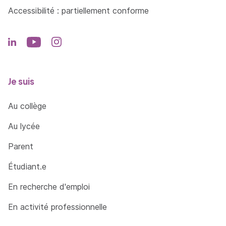
Mise en page
Accessibilité : partiellement conforme
Mode d'affichage
Saisir et modifier du texte
Gérer ses diapositives
Sélection, suppression, copie, déplacement
Je suis
Imprimer une diapositive
Au collège
Appliquer un masque
Gérer le texte et les objets
Au lycée
Optimiser ses présentations
Parent
Exporter ses présentations
Étudiant.e
Animation et projection
En recherche d'emploi
Mise en application
En activité professionnelle
=> En savoir plus