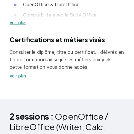
OpenOffice & LibreOffice
Comptabilité avec la Suite Office
Voir plus
Certifications et métiers visés
Writer (traitement de texte)
Consulter le diplôme, titre ou certificat... délivrés en
Rappels environnement Windows et le
fin de formation ainsi que les métiers auxquels
traitement de texte
cette formation vous donne accès.
Fenêtre et barres d'outils
Voir plus
Créer des documents
Saisir et modifier du texte
Caractères et paragraphes
2 sessions :
OpenOffice /
Tabulations et gestion des espacements
LibreOffice (Writer, Calc,
Puces et numéros