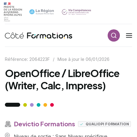
Recherch
Navigation principale
common.skip_link
Référence: 2064223F
/
Mise à jour le
06/01/2026
OpenOffice / LibreOffice
(Writer, Calc, Impress)
Devictio Formations
QUALIOPI FORMATION
Niveau de sortie : Sans Niveau spécifique