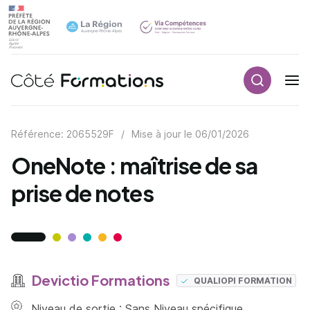
Recherch
Navigation principale
common.skip_link
Référence: 2065529F
/
Mise à jour le
06/01/2026
OneNote : maîtrise de sa
prise de notes
Devictio Formations
QUALIOPI FORMATION
Niveau de sortie : Sans Niveau spécifique