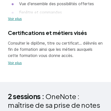
Vue d'ensemble des possibilités offertes
Fenêtre et commandes
Voir plus
Organisation des notes
Certifications et métiers visés
Principes d'utilisation et de fonctionnement
Consulter le diplôme, titre ou certificat... délivrés en
Description de la fenêtre
fin de formation ainsi que les métiers auxquels
Commandes
cette formation vous donne accès.
Organisation du stockage des notes
Voir plus
(dossiers, sections, pages, sous-pages...
Saisir l'information de multiples façons
Gestion de l'écran et saisie de notes
2 sessions :
OneNote :
manuscrites
maîtrise de sa prise de notes
Enregistrement de notes audio