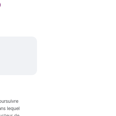
)
oursuivre
ans lequel
ucteur de