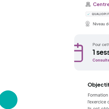
Centre
QUALIOPI
Niveau de
Pour cet
1 ses
Consult
Objecti
Formation 
l’exercice
ils ont ob