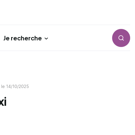
Je recherche
Reche
r le
14/10/2025
xi