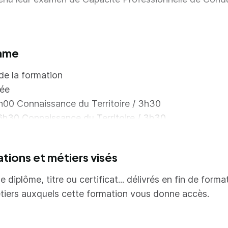
mme
e la formation
née
00 Connaissance du Territoire / 3h30
6h30 Connaissance du Territoire / 3h30
rnée
ations et métiers visés
00 Règlementation et Tarification locale / 3h30
h30 Règlementation et tarification locale / 3h30
e diplôme, titre ou certificat... délivrés en fin de forma
tiers auxquels cette formation vous donne accès.