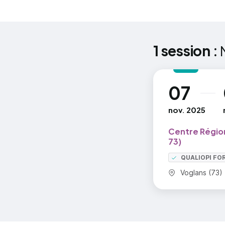
1 session :
07
au
nov. 2025
Centre Région
73)
QUALIOPI FO
Commune :
Voglans (73)