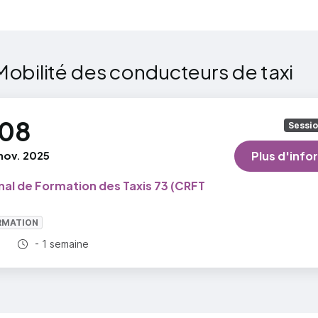
Mobilité des conducteurs de taxi
08
Sessi
nov. 2025
Plus d'info
al de Formation des Taxis 73 (CRFT
RMATION
Durée totale :
- 1 semaine