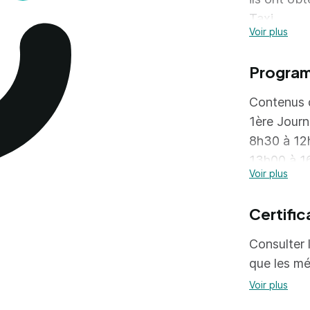
Taxi.
Voir plus
Progra
Contenus d
1ère Jour
8h30 à 12h
13h00 à 1
Voir plus
2ème Jou
Certific
8h30 à 12h
13h00 à 16
Consulter l
que les mé
Voir plus