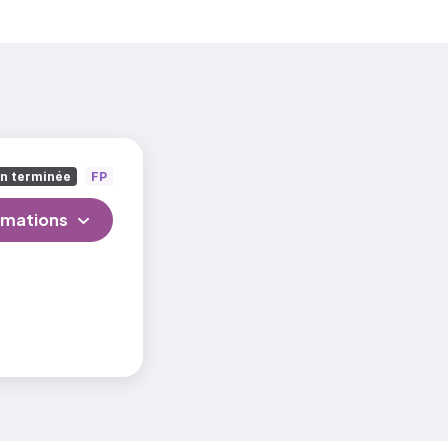
on terminée
FP
rmations