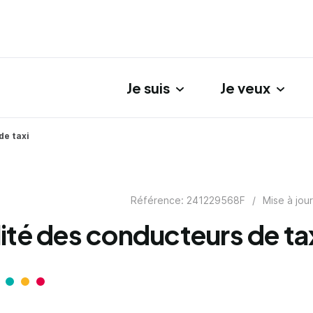
Je suis
Je veux
gation principale
de taxi
Référence: 241229568F
/
Mise à jou
ité des conducteurs de ta