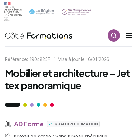
Recherch
Navigation principale
common.skip_link
Référence: 1904825F
/
Mise à jour le
16/01/2026
Mobilier et architecture - Jet
tex panoramique
AD Forme
QUALIOPI FORMATION
Niveau de sortie : Sans Niveau spécifique