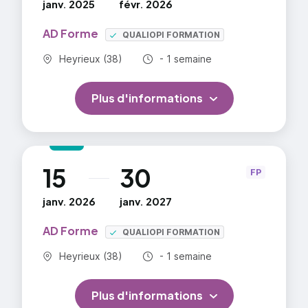
janv. 2025
févr. 2026
AD Forme
QUALIOPI FORMATION
Commune :
Durée totale :
Heyrieux (38)
- 1 semaine
Plus d'informations
15
30
au
FP
janv. 2026
janv. 2027
AD Forme
QUALIOPI FORMATION
Commune :
Durée totale :
Heyrieux (38)
- 1 semaine
Plus d'informations