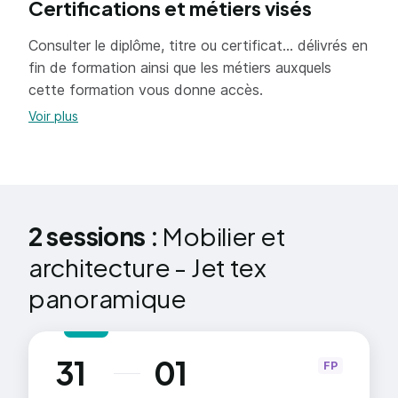
Certifications et métiers visés
compétences liées à un savoir-faire pour un
environnement professionnel, pour développer un
Consulter le diplôme, titre ou certificat... délivrés en
nouveau marché de la société où il travaille mais
fin de formation ainsi que les métiers auxquels
également avoir la capacité de créer sa propre
cette formation vous donne accès.
structure.
Voir plus
2 sessions :
Mobilier et
architecture - Jet tex
panoramique
31
01
au
FP