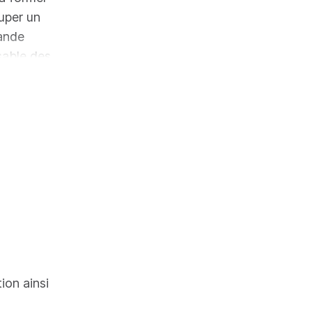
uper un
rande
sable des
ment,
es et du
tion ainsi