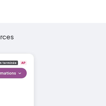
urces
vail
n terminée
AP
rmations
éativité