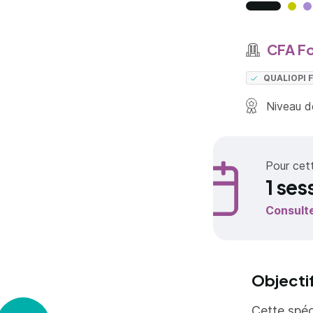
CFA F
QUALIOPI
Niveau de
Pour cet
1 ses
Consult
Objecti
Cette spéc