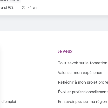
PRENTISSAGE
Durée totale :
rand (63)
- 1 an
ratégique des RH (Semestre 2)
ernational human resource management
tures et interculturalités
ique, diversité, développement durable
Je veux
tion des RH dans le public
rs orientés : SIRH et informatique
Tout savoir sur la formation
Valoriser mon expérience
Réfléchir à mon projet prof
2
Évoluer professionnellement
'action managériale
 d'emploi
En savoir plus sur ma région