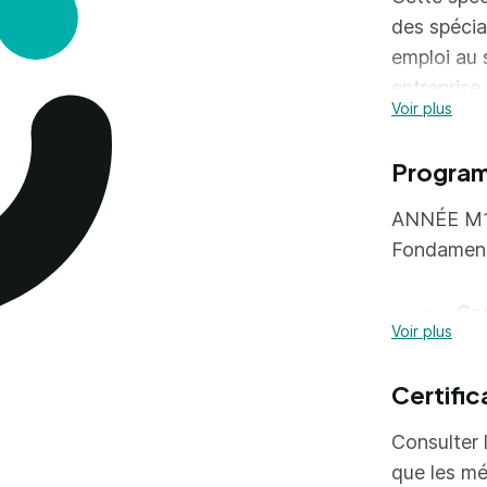
des spécia
emploi au 
entreprise
Voir plus
ressources
responsabl
Progra
développem
ANNÉE M
Débouchés
Fondament
Exemple de
Con
Voir plus
Dro
Ma
Certific
Dro
Con
Consulter l
Dév
Anglais
que les mé