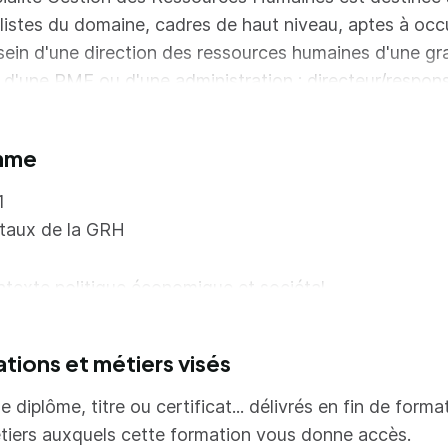
listes du domaine, cadres de haut niveau, aptes à occ
sein d'une direction des ressources humaines d'une g
, d'une PME ou d'une administration : directeur/respon
 humaines, gestionnaire PME, responsable du recrute
e de formation, responsable paie, chargé.e des carrièr
mme
ent des personnes, consultant.e, ...
1
 :
aux de la GRH
 métiers préparés :
texte politique économique et sociétal
it de la protection sociale
nagement des ressources humaines
ations et métiers visés
it du travail
seil en organisation et management d'entreprise
e diplôme, titre ou certificat... délivrés en fin de forma
eloppement des ressources humaines
tiers auxquels cette formation vous donne accès.