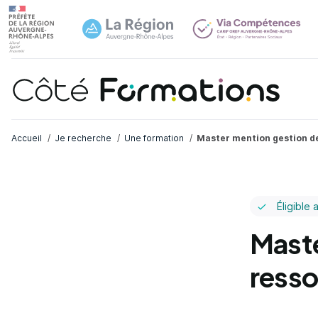
Navi
common.skip_link
Fil d'Ariane
Accueil
Je recherche
Une formation
Master mention gestion d
Éligible 
Maste
ress