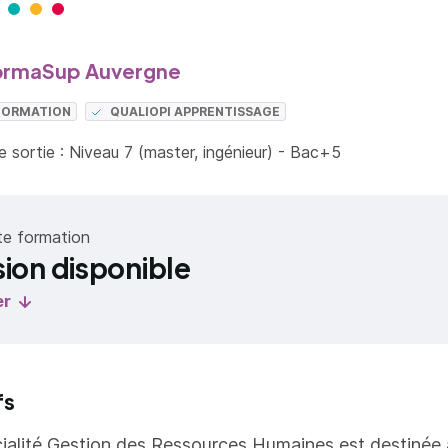
ormaSup Auvergne
 FORMATION
QUALIOPI APPRENTISSAGE
 sortie : Niveau 7 (master, ingénieur) - Bac+5
te formation
sion disponible
er
fs
ialité Gestion des Ressources Humaines est destinée 