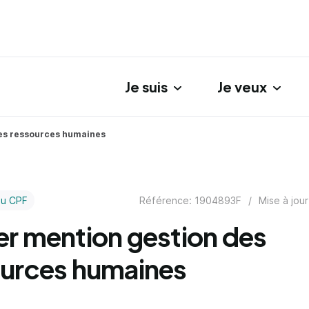
Je suis
Je veux
gation principale
es ressources humaines
Référence: 1904893F
/
Mise à jour
au CPF
r mention gestion des
ources humaines