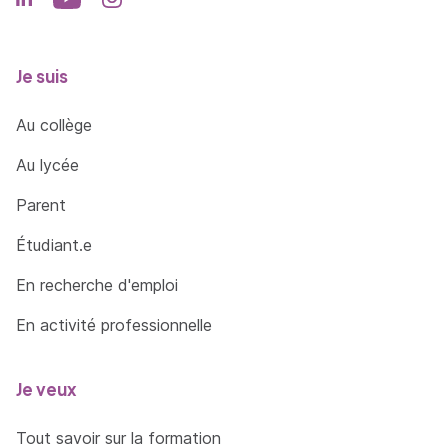
Identifier, sélectionner et analyser avec esprit
critique diverses ressources spécialisées pour
documenter un sujet et synthétiser ces
Je suis
données en vue de leur exploitation
Au collège
Communiquer à des fins de formation ou de
transfert de connaissances, par oral et par
Au lycée
écrit, en français et dans au moins une langue
étrangère
Parent
Étudiant.e
En recherche d'emploi
En activité professionnelle
Je veux
Tout savoir sur la formation