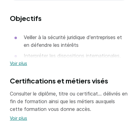
Objectifs
Veiller à la sécurité juridique d'entreprises et
en défendre les intérêts
Interpréter les dispositions internationales,
européennes, nationales et locales en droit
Voir plus
des affaires en vue de s'adapter aux
innovations constantes de la législation et
Certifications et métiers visés
de la jurisprudence
Consulter le diplôme, titre ou certificat... délivrés en
Construire des modèles de prévention/
fin de formation ainsi que les métiers auxquels
résolution des litiges intégrant les différentes
cette formation vous donne accès.
parties
Voir plus
Évaluer les risques juridiques en vue de
proposer des solutions de couverture des