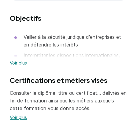
Objectifs
Veiller à la sécurité juridique d'entreprises et
en défendre les intérêts
Interpréter les dispositions internationales,
européennes, nationales et locales en droit
Voir plus
des affaires en vue de s'adapter aux
innovations constantes de la législation et
Certifications et métiers visés
de la jurisprudence
Consulter le diplôme, titre ou certificat... délivrés en
Construire des modèles de prévention/
fin de formation ainsi que les métiers auxquels
résolution des litiges intégrant les différentes
cette formation vous donne accès.
parties
Voir plus
Évaluer les risques juridiques en vue de
proposer des solutions de couverture des