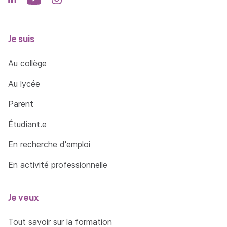
Identifier, sélectionner et analyser avec esprit
critique diverses ressources spécialisées pour
documenter un sujet et synthétiser ces
Je suis
données en vue de leur exploitation
Au collège
Communiquer à des fins de formation ou de
transfert de connaissances, par oral et par
Au lycée
écrit, en français et dans au moins une langue
étrangère
Parent
Étudiant.e
En recherche d'emploi
En activité professionnelle
Je veux
Tout savoir sur la formation