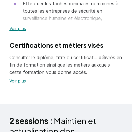
Effectuer les tâches minimales communes à
toutes les entreprises de sécurité en
surveillance humaine et électronique,
télésurveillance et vidéoprotection,
Voir plus
protection rapprochée, sûreté aéroportuaire,
transport de fonds.
Certifications et métiers visés
Exercer le métier d'agent de prévention et de
Consulter le diplôme, titre ou certificat... délivrés en
sécurité : protéger, alerter et secourir pour
fin de formation ainsi que les métiers auxquels
assurer la sécurité des biens et des
cette formation vous donne accès.
personnes.
Voir plus
Gérer les événements, effectuer les
palpations de sécurité et l'inspection visuelle
des bagages.
Se maîtriser pour agir de manière appropriée
dans les situations à risques aggravées.
2 sessions :
Maintien et
actualisation des