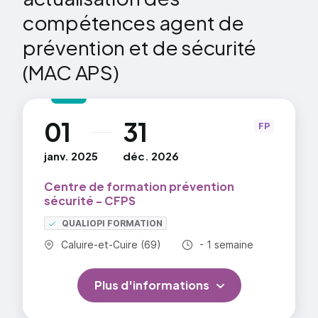
compétences agent de
prévention et de sécurité
(MAC APS)
01
31
au
FP
janv. 2025
déc. 2026
Centre de formation prévention
sécurité - CFPS
QUALIOPI FORMATION
Commune :
Durée totale :
Caluire-et-Cuire (69)
- 1 semaine
Plus d'informations