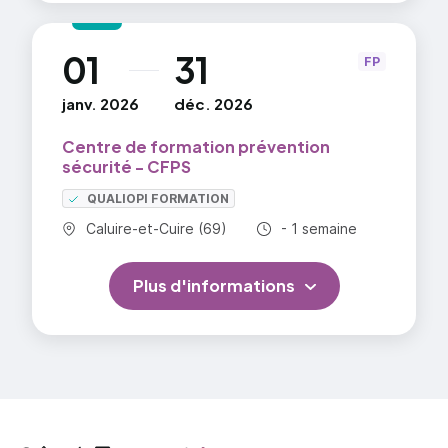
01
31
au
FP
janv. 2026
déc. 2026
Centre de formation prévention
sécurité - CFPS
QUALIOPI FORMATION
Commune :
Durée totale :
Caluire-et-Cuire (69)
- 1 semaine
Plus d'informations