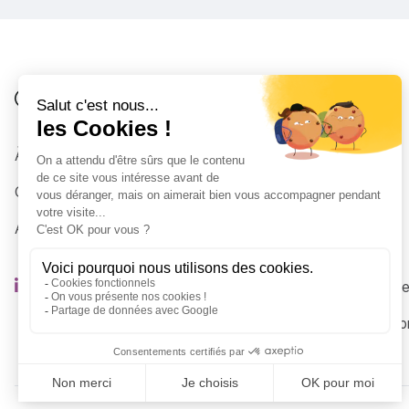
Je suis
Au collège
Côté Formations
À propos
Au lycée
Contactez-nous
Parent
Accessibilité : partiellement conforme
Étudiant.e
En recherche
En activité p