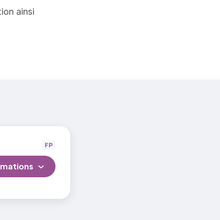
tion ainsi
FP
rmations