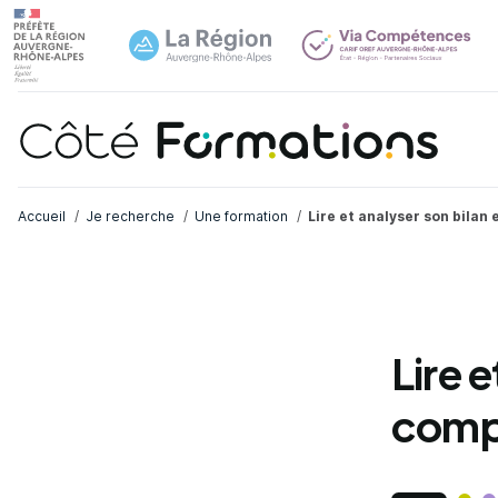
Navi
common.skip_link
Fil d'Ariane
Accueil
Je recherche
Une formation
Lire et analyser son bilan
Lire e
compt