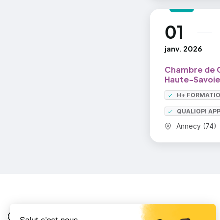
d'autonomi
01
cycle d'exp
au
=> En savoi
janv. 2026
Chambre de C
Haute-Savoie
H+ FORMATI
QUALIOPI AP
Commune :
Annecy (74)
Je suis