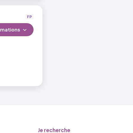
ation du
FP
rmations
Je recherche