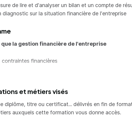
sure de lire et d'analyser un bilan et un compte de résu
n diagnostic sur la situation financière de l'entreprise
mme
 que la gestion financière de l'entreprise
 contraintes financières
 décisions financières
 informations à usage financier
ations et métiers visés
 objectifs de l'analyse financière
e diplôme, titre ou certificat... délivrés en fin de forma
 l'activité et des résultats
tiers auxquels cette formation vous donne accès.
ture du compte de résultat