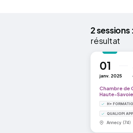
Les
La 
2 sessions 
La 
résultat
Analyse de
01
au
Lec
janv. 2025
Le 
Le 
Chambre de C
Haute-Savoie
inv
H+ FORMATI
Bil
QUALIOPI AP
Commune :
Annecy (74)
Eléments 
économique 