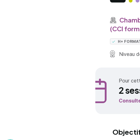
Chambr
(CCI form
H+ FORMA
Niveau de
Pour cet
2 ses
Consult
Objecti