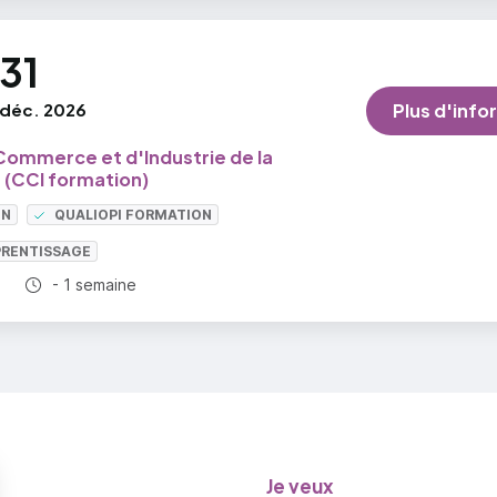
e financière, de capacité de remboursement et de rot
31
loitation (qualité de la gestion)
r plus
déc. 2026
Plus d'info
ommerce et d'Industrie de la
 (CCI formation)
ON
QUALIOPI FORMATION
PRENTISSAGE
Durée totale :
- 1 semaine
Je veux