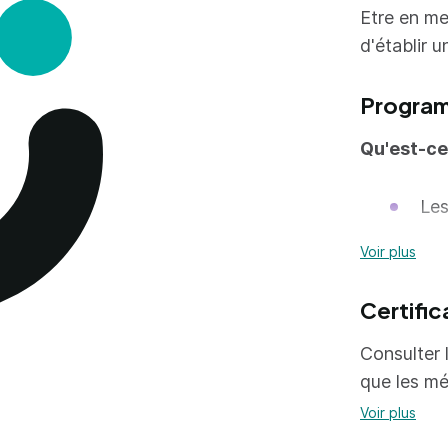
Etre en me
d'établir u
Progra
Qu'est-ce
Les
Les
Voir plus
Les
Certific
Les
Consulter l
Analyse de
que les mé
Voir plus
Lec