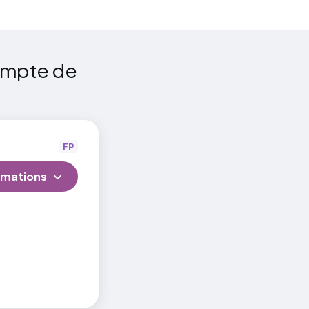
compte de
FP
rmations
ibilité
uidité,