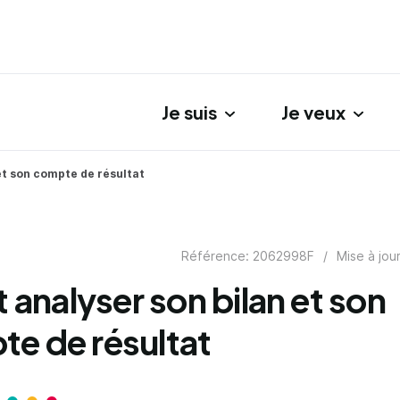
Je suis
Je veux
gation principale
 et son compte de résultat
Référence: 2062998F
/
Mise à jou
t analyser son bilan et son
e de résultat