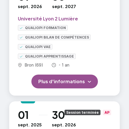
sept. 2026
sept. 2027
Université Lyon 2 Lumière
QUALIOPI FORMATION
QUALIOPI BILAN DE COMPÉTENCES
QUALIOPI VAE
QUALIOPI APPRENTISSAGE
Commune :
Durée totale :
Bron (69)
- 1 an
Plus d'informations
01
30
au
Session terminée
AP
sept. 2025
sept. 2026