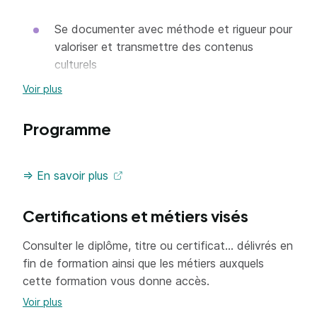
Se documenter avec méthode et rigueur pour
valoriser et transmettre des contenus
culturels
Construire un discours structuré et cohérent
Voir plus
adapté à chaque site
Programme
Identifier les publics ciblés puis adapter le
discours. Identifier puis mettre à jour les
contenus d’un projet culturel.
=> En savoir plus
Assurer une présentation en français ou
langue étrangère au cours d’une visite
Certifications et métiers visés
culturelle.
Consulter le diplôme, titre ou certificat... délivrés en
Identifier l’environnement et le marché
fin de formation ainsi que les métiers auxquels
professionnel de la visite guidée ; mettre en
cette formation vous donne accès.
marché et commercialiser ses prestations en
Voir plus
tant qu’indépendant.