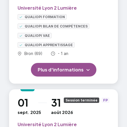
Université Lyon 2 Lumière
QUALIOPI FORMATION
QUALIOPI BILAN DE COMPÉTENCES
QUALIOPI VAE
QUALIOPI APPRENTISSAGE
Commune :
Durée totale :
Bron (69)
- 1 an
Plus d'informations
01
31
au
Session terminée
FP
sept. 2025
août 2026
Université Lyon 2 Lumière