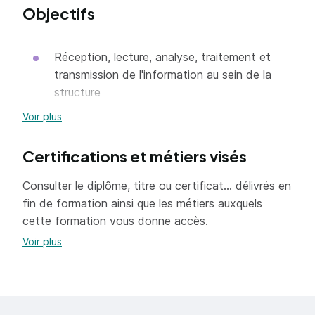
Objectifs
Réception, lecture, analyse, traitement et
transmission de l'information au sein de la
structure
Accueil du public et premiers conseils
Voir plus
Recherche documentaire nécessaire à
Certifications et métiers visés
l'analyse d'un problème juridique
Veille des délais et procédures
Consulter le diplôme, titre ou certificat... délivrés en
fin de formation ainsi que les métiers auxquels
Suivi de l'exécution des dossiers
cette formation vous donne accès.
Rédaction d'actes
Voir plus
Analyse et synthèse des documents de
nature juridique
Préparation des dossiers et communication