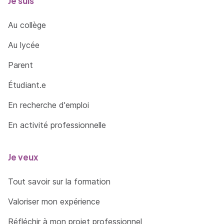
Je suis
les règles de sécurité informatique pour
acquérir, traiter, produire et diffuser de
Au collège
l'information ainsi que pour collaborer en
Au lycée
interne et en externe.
Identifier, sélectionner et analyser avec esprit
Parent
critique diverses ressources dans son
Étudiant.e
domaine de spécialité pour documenter un
sujet et synthétiser ces données en vue de
En recherche d'emploi
leur exploitation
En activité professionnelle
Analyser et synthétiser des données en vue
de leur exploitation.
Je veux
Développer une argumentation avec esprit
critique.
Tout savoir sur la formation
Se servir aisément des différents registres
Valoriser mon expérience
d'expression écrite et orale de la langue
française.
Réfléchir à mon projet professionnel