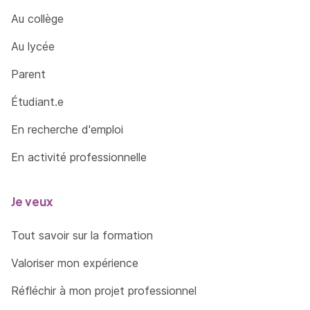
social et culturel
Au collège
Situer les œuvres dans leur contexte de
création, d'usage et de réception
Au lycée
Identifier les questions de provenance et les
Parent
enjeux éthiques liés à la circulation des biens
Étudiant.e
culturels
Organiser des ressources documentaires
En recherche d'emploi
spécialisées, (sites, bases de données,
En activité professionnelle
ressources numériques, archives) ainsi que les
modalités d’accès
Je veux
Analyser et interpréter de résultats dans une
perspective d’explication théorique
Tout savoir sur la formation
Prendre en compte la diversité des
approches et des méthodes de recherche en
Valoriser mon expérience
histoire de l'art et en archéologie
Réfléchir à mon projet professionnel
Identifier la terminologie descriptive et