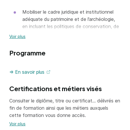
Mobiliser le cadre juridique et institutionnel
adéquate du patrimoine et de l’archéologie,
en incluant les politiques de conservation, de
restauration et de valorisation
Voir plus
Collaborer avec les différents acteurs
impliqués dans un projet patrimonial :
Programme
conservateurs, archéologues, architectes,
restaurateurs, médiateurs culturels,
=> En savoir plus
financeurs, partenaires institutionnels et
privés
Certifications et métiers visés
Contribuer à la recherche de financements
publics et privés, en comprenant les
Consulter le diplôme, titre ou certificat... délivrés en
mécanismes du mécénat et du partenariat
fin de formation ainsi que les métiers auxquels
Contribuer à l'élaboration du cahier des
cette formation vous donne accès.
charges et à la sélection des prestataires
Voir plus