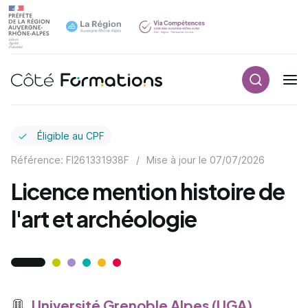
Recherch
Navigation principale
common.skip_link
Éligible au CPF
Référence: FI261331938F
/
Mise à jour le
07/07/2026
Licence mention histoire de
l'art et archéologie
Université Grenoble Alpes (UGA)