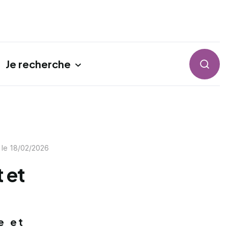
Je recherche
Reche
 le
18/02/2026
t et
e et