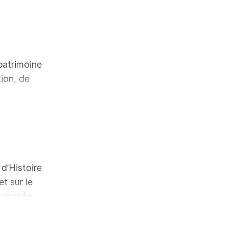
 patrimoine
tion, de
rojet
es
 d’Histoire
és, en
t sur le
t
terranée,
élection
v. 3200 av.
ire av. J.-