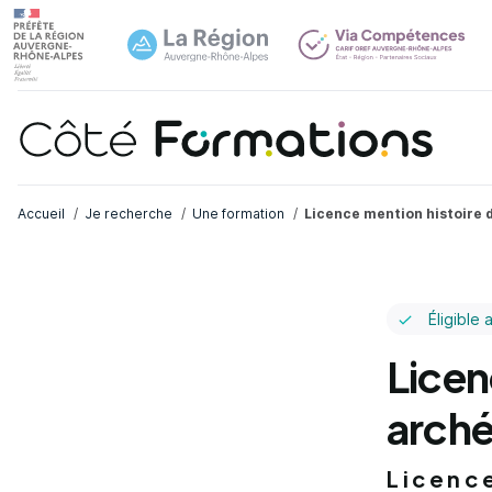
Navi
common.skip_link
Fil d'Ariane
Accueil
Je recherche
Une formation
Licence mention histoire d
Éligible 
Licen
arché
Licenc