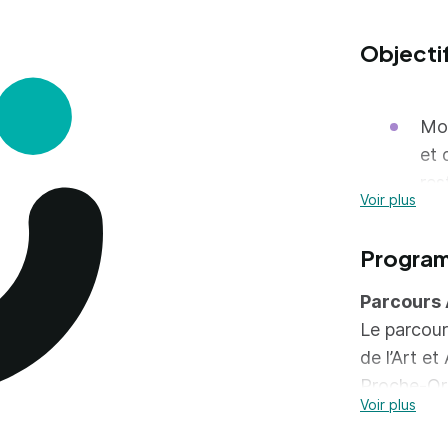
Objecti
Mob
et 
res
Voir plus
Col
pat
Progra
res
Parcours 
ins
Le parcour
Con
de l’Art e
com
Proche-Ori
Voir plus
Con
Syrie, Irak
des
J.-C.) jusq