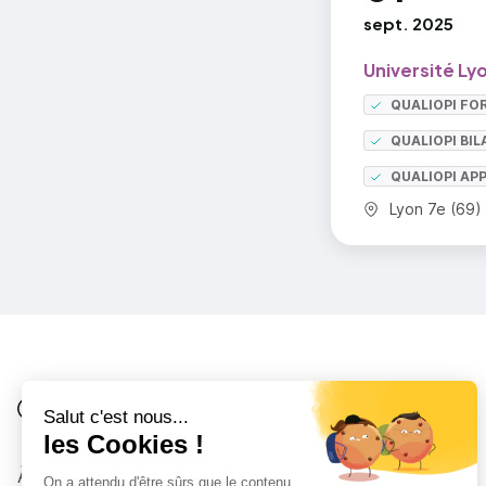
Org
sept. 2025
de 
mod
Université Ly
QUALIOPI FO
Ana
d’e
QUALIOPI BI
QUALIOPI AP
Pre
Commune :
Lyon 7e (69)
rec
Ide
Fra
les
des
Je suis
Au collège
Côté Formations
À propos