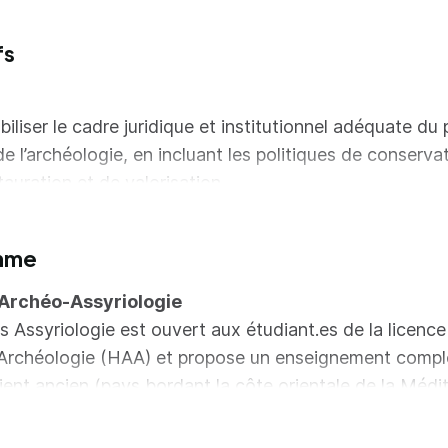
fs
iliser le cadre juridique et institutionnel adéquate du
de l’archéologie, en incluant les politiques de conserva
tauration et de valorisation
laborer avec les différents acteurs impliqués dans un p
rimonial : conservateurs, archéologues, architectes,
mme
taurateurs, médiateurs culturels, financeurs, partenair
Archéo-Assyriologie
titutionnels et privés
s Assyriologie est ouvert aux étudiant.es de la licence
tribuer à la recherche de financements publics et priv
t Archéologie (HAA) et propose un enseignement comple
prenant les mécanismes du mécénat et du partenaria
ent ancien (pays bordant la côte orientale de la Médi
tribuer à l'élaboration du cahier des charges et à la s
 actuels), depuis l'apparition de l'écriture cunéiforme (
 prestataires
u'à sa disparition dans les derniers siècles du Ier milléna