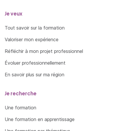
Concrétiser un projet de développement
Je veux
territorial en synthétisant l’ensemble des
études et données disponibles, notamment
Tout savoir sur la formation
sur les politiques publiques existantes et les
éléments de prospective au regard des
Valoriser mon expérience
attentes des parties prenantes et des
objectifs de développement durable
Réfléchir à mon projet professionnel
Planifier les étapes d’un projet afin de
Évoluer professionnellement
répondre aux attentes du commanditaire et
En savoir plus sur ma région
au regard des moyens disponibles à mobilier
et des contraintes identifiées
Je recherche
Une formation
Une formation en apprentissage
Une formation par thématique