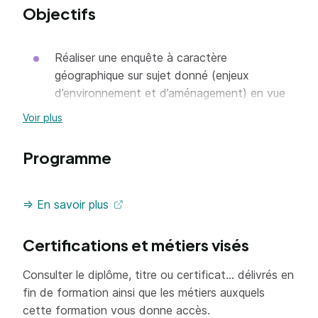
Objectifs
Réaliser une enquête à caractère
géographique sur sujet donné (enjeux
d’environnement et d’aménagement) en vue
de répondre à une problématique identifiée
Voir plus
ou d'initier un champ d'étude pour un travail
de recherche
Programme
Définir une méthode adaptée à la nature de
l’enquête à mener en contextualisant les
=> En savoir plus
différentes échelles spatiales à convoquer
Collecter des données scientifiques et
Certifications et métiers visés
empiriques de façon méthodique et organisée
Constituer une bibliographie pertinente
Consulter le diplôme, titre ou certificat... délivrés en
fin de formation ainsi que les métiers auxquels
Analyser des documents de diverses natures
cette formation vous donne accès.
(statistiques, textes, cartographiques,