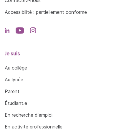
Contactez-nous
d’un territoire
Accessibilité : partiellement conforme
Analyser les dynamiques d’un territoire pour
comprendre les stratégies des acteurs publics
et privés en mobilisant des données et des
outils des sciences humaines
Mettre en perspective les besoins des
Je suis
usagers, les spécificités d’un territoire et la
complexité des enjeux dans une perspective
Au collège
de développement durable pour apporter un
conseil auprès des décideurs
Au lycée
Identifier les parties prenantes à intégrer au
Parent
projet (acteurs locaux, institutionnels, etc.)
Étudiant.e
Concevoir des projets partenariaux avec les
différentes parties prenantes en mettant en
En recherche d'emploi
œuvre des outils de participation (ateliers,
En activité professionnelle
consultations, jeux de rôle…)