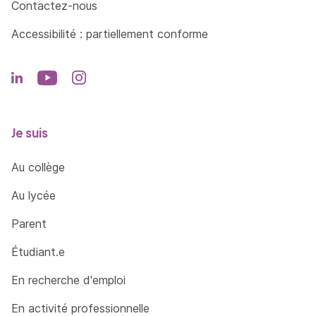
Contactez-nous
d’un territoire
Accessibilité : partiellement conforme
Analyser les dynamiques d’un territoire pour
comprendre les stratégies des acteurs publics
et privés en mobilisant des données et des
outils des sciences humaines
Mettre en perspective les besoins des
Je suis
usagers, les spécificités d’un territoire et la
complexité des enjeux dans une perspective
Au collège
de développement durable pour apporter un
conseil auprès des décideurs
Au lycée
Identifier les parties prenantes à intégrer au
Parent
projet (acteurs locaux, institutionnels, etc.)
Étudiant.e
Concevoir des projets partenariaux avec les
différentes parties prenantes en mettant en
En recherche d'emploi
œuvre des outils de participation (ateliers,
En activité professionnelle
consultations, jeux de rôle…)