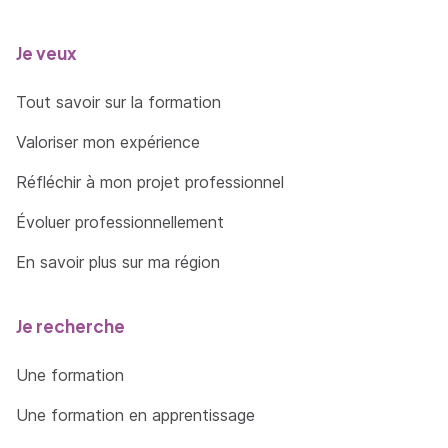
Concrétiser un projet de développement
territorial en synthétisant l’ensemble des
Je veux
études et données disponibles, notamment
sur les politiques publiques existantes et les
Tout savoir sur la formation
éléments de prospective au regard des
Valoriser mon expérience
attentes des parties prenantes et des
objectifs de développement durable
Réfléchir à mon projet professionnel
Planifier les étapes d’un projet afin de
Évoluer professionnellement
répondre aux attentes du commanditaire et
au regard des moyens disponibles à mobilier
En savoir plus sur ma région
et des contraintes identifiées
Je recherche
Une formation
Une formation en apprentissage