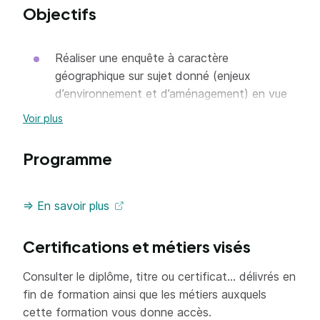
Objectifs
Réaliser une enquête à caractère
géographique sur sujet donné (enjeux
d’environnement et d’aménagement) en vue
de répondre à une problématique identifiée
Voir plus
ou d'initier un champ d'étude pour un travail
de recherche
Programme
Définir une méthode adaptée à la nature de
l’enquête à mener en contextualisant les
=> En savoir plus
différentes échelles spatiales à convoquer
Collecter des données scientifiques et
Certifications et métiers visés
empiriques de façon méthodique et organisée
Constituer une bibliographie pertinente
Consulter le diplôme, titre ou certificat... délivrés en
fin de formation ainsi que les métiers auxquels
Analyser des documents de diverses natures
cette formation vous donne accès.
(statistiques, textes, cartographiques,