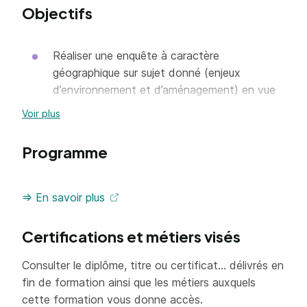
Objectifs
Réaliser une enquête à caractère
géographique sur sujet donné (enjeux
d’environnement et d’aménagement) en vue
de répondre à une problématique identifiée
Voir plus
ou d'initier un champ d'étude pour un travail
de recherche
Programme
Définir une méthode adaptée à la nature de
l’enquête à mener en contextualisant les
=> En savoir plus
différentes échelles spatiales à convoquer
Collecter des données scientifiques et
Certifications et métiers visés
empiriques de façon méthodique et organisée
Constituer une bibliographie pertinente
Consulter le diplôme, titre ou certificat... délivrés en
fin de formation ainsi que les métiers auxquels
Analyser des documents de diverses natures
cette formation vous donne accès.
(statistiques, textes, cartographiques,