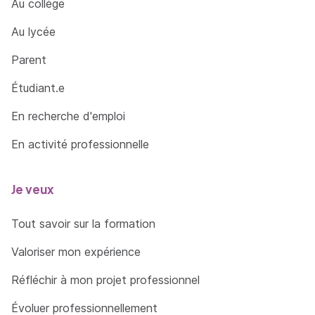
Au collège
Concrétiser un projet de développement
Au lycée
territorial en synthétisant l’ensemble des
études et données disponibles, notamment
Parent
sur les politiques publiques existantes et les
éléments de prospective au regard des
Étudiant.e
attentes des parties prenantes et des
En recherche d'emploi
objectifs de développement durable
En activité professionnelle
Planifier les étapes d’un projet afin de
répondre aux attentes du commanditaire et
au regard des moyens disponibles à mobilier
Je veux
et des contraintes identifiées
Tout savoir sur la formation
Valoriser mon expérience
Réfléchir à mon projet professionnel
Évoluer professionnellement