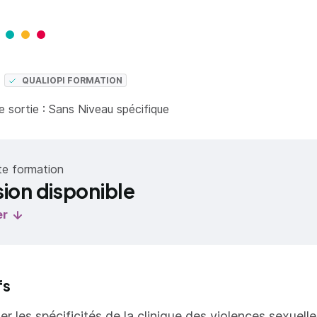
QUALIOPI FORMATION
 sortie : Sans Niveau spécifique
te formation
sion disponible
er
fs
r les spécificités de la clinique des violences sexuelle