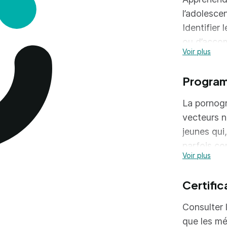
l’adolesce
Identifier 
ou d’accom
Voir plus
sexuel.
Analyser le
Progra
La pornogr
vecteurs n
jeunes qui
parfois co
Voir plus
L’hypersex
massive de
Certific
cliniciens
leur posit
Consulter l
Acquérir 
que les mé