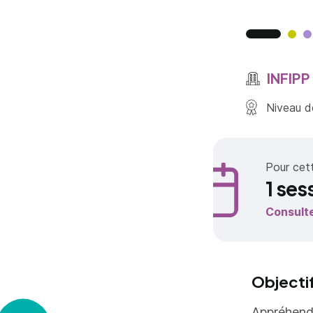
INFIPP
Niveau de
Pour cet
1 ses
Consult
Objecti
Appréhende