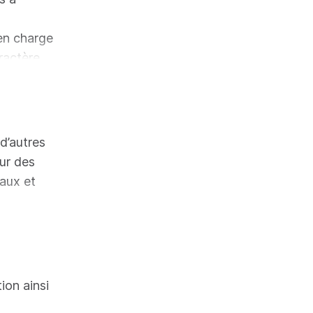
e en charge
ractère
d’autres
ur des
eaux et
en plus
les
nterroger
tion ainsi