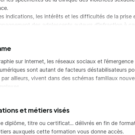
nce.
les indications, les intérêts et les difficultés de la pris
pagnement des adolescents auteurs d’infraction à ca
s pratiques individuelles et institutionnelles.
mme
aphie sur Internet, les réseaux sociaux et l’émergence 
umériques sont autant de facteurs déstabilisateurs po
, par ailleurs, vivent dans des schémas familiaux nouv
mplexes.
ualisation des adolescents et la sexualisation de plus 
s contextes tant familiaux qu’institutionnels obligent 
ations et métiers visés
 et les acteurs de l’accompagnement socio-éducatif à i
ionnement professionnel et leur pratique.
e diplôme, titre ou certificat... délivrés en fin de forma
des modèles de compréhension de l’adolescence :
tiers auxquels cette formation vous donne accès.