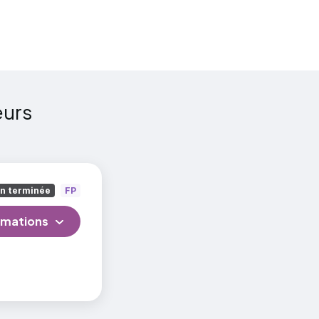
eurs
on terminée
FP
rmations
 clinique