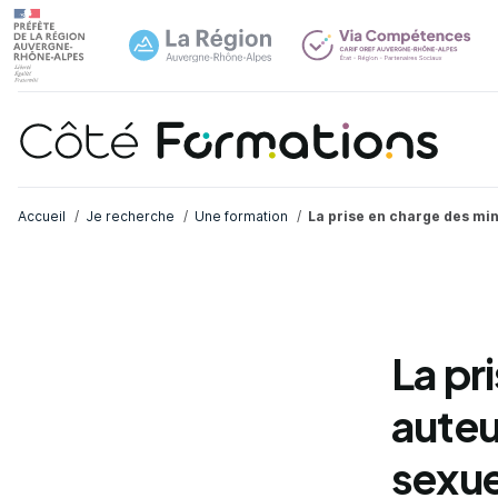
Navi
common.skip_link
Fil d'Ariane
Accueil
Je recherche
Une formation
La prise en charge des mi
La pr
auteu
sexue