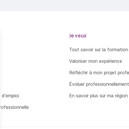
 sont les adolescents rencontrés ?
ersité des « agir » sexuels à l’adolescence.
t-on parler de perversion à l’adolescence.
Je veux
la notion d’inceste au sein de la famille :
Tout savoir sur la formation
fonctionnement des familles incestueuses.
Valoriser mon expérience
nceste fraternel.
Réfléchir à mon projet prof
s infractions à caractère sexuel :
Évoluer professionnellement
 d'emploi
En savoir plus sur ma région
s.
rofessionnelle
x.
nsgression.