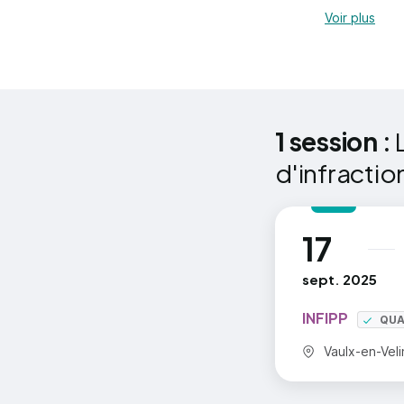
Voir plus
L’a
Le 
Asp
1 session :
L’a
d'infractio
Comprendr
17
Pro
au
Pro
sept. 2025
INFIPP
QUA
Comprendr
Commune :
Vaulx-en-Veli
et crimino