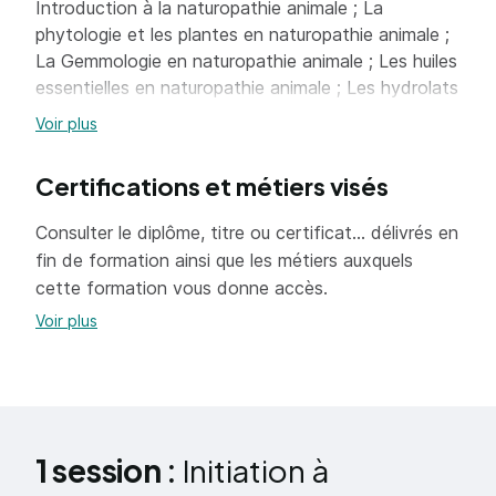
Introduction à la naturopathie animale ; La
phytologie et les plantes en naturopathie animale ;
La Gemmologie en naturopathie animale ; Les huiles
essentielles en naturopathie animale ; Les hydrolats
en naturopathie animale ; Les formes galéniques et
Voir plus
modes d'administration ; Les posologies ; Les
précautions et contre-indications ; Mise en pratique
Certifications et métiers visés
pour les animaux
=> En savoir plus
Consulter le diplôme, titre ou certificat... délivrés en
fin de formation ainsi que les métiers auxquels
cette formation vous donne accès.
Voir plus
1 session :
Initiation à