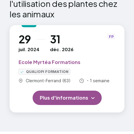
l'utilisation des plantes chez
les animaux
29
31
au
FP
juil. 2024
déc. 2026
Ecole Myrtéa Formations
QUALIOPI FORMATION
Commune :
Durée totale :
Clermont-Ferrand (63)
- 1 semaine
Plus d'informations