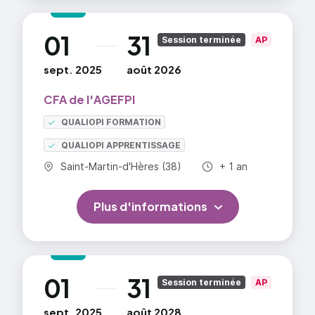
01
31
au
Session terminée
AP
sept. 2025
août 2026
CFA de l'AGEFPI
QUALIOPI FORMATION
QUALIOPI APPRENTISSAGE
Commune :
Durée totale :
Saint-Martin-d'Hères (38)
+ 1 an
Plus d'informations
01
31
au
Session terminée
AP
sept. 2025
août 2028