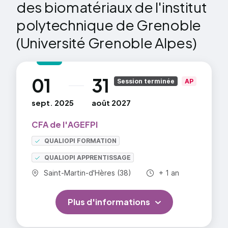
des biomatériaux de l'institut
du végétal. De plus, de nombreuses entreprises des
secteurs tels que l'environnement, la pharmacie, les
polytechnique de Grenoble
cosmétiques, le textile, l'alimentation et
(Université Grenoble Alpes)
l'électronique imprimée recherchent des
professionnels dotés de ces compétences uniques.
=> En savoir plus
01
31
au
Session terminée
AP
sept. 2025
août 2027
CFA de l'AGEFPI
QUALIOPI FORMATION
QUALIOPI APPRENTISSAGE
Commune :
Durée totale :
Saint-Martin-d'Hères (38)
+ 1 an
Plus d'informations