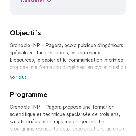
Consulter
Objectifs
Grenoble INP – Pagora, école publique d'ingénieurs
spécialisée dans les fibres, les matériaux
biosourcés, le papier et la communication imprimée,
propose une formation d'ingénieur en cycle initial ou
en alternance. Soutenue par de nombreux acteurs
Voir plus
de l'industrie et de la recherche en France et à
l'international, l'école figurant parmi les 8 écoles
Programme
d'ingénieurs et de management de Grenoble INP.
Grenoble INP – Pagora propose une formation
L'école est engagée depuis sa création dans
scientifique et technique spécialisée de trois ans,
l'économie circulaire et la chimie du végétal. Elle se
sanctionnée par un diplôme d'ingénieur. Le
concentre sur la formation des futurs
programme comporte deux spécialisations au choix
professionnels dans les domaines de la fibre, du