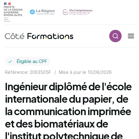
Recherch
Navigation principale
common.skip_link
Éligible au CPF
Référence: 2063505F
/
Mise à jour le
10/08/2026
Ingénieur diplômé de l'école
internationale du papier, de
la communication imprimée
et des biomatériaux de
l'institut polytechnique de