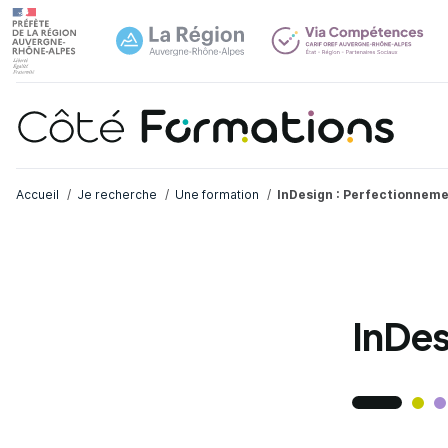
Navi
common.skip_link
Fil d'Ariane
Accueil
Je recherche
Une formation
InDesign : Perfectionnem
InDes