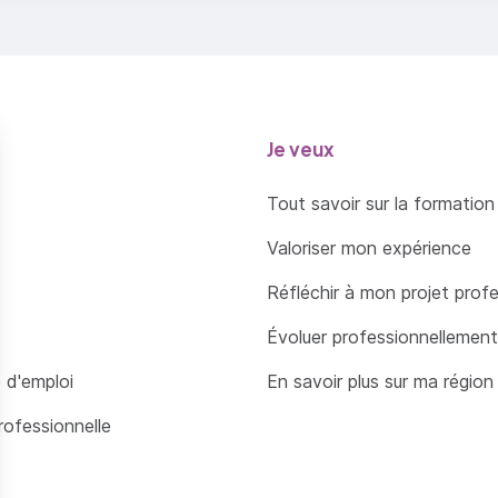
les de césures et justifications
roches métriques ou optiques
tion des césures multilingues
Je veux
X
Tout savoir sur la formation
er un tableau
Valoriser mon expérience
ionner / fractionner des cellules
Réfléchir à mon projet prof
tre en forme un tableau
Évoluer professionnellement
 d'emploi
En savoir plus sur ma région
 DE STYLE
rofessionnelle
upes de styles