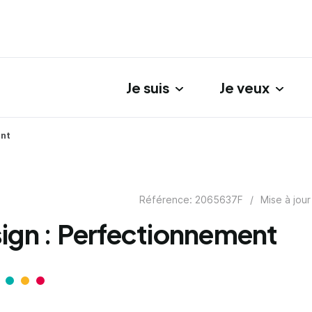
Je suis
Je veux
gation principale
ent
Référence: 2065637F
/
Mise à jour
ign : Perfectionnement