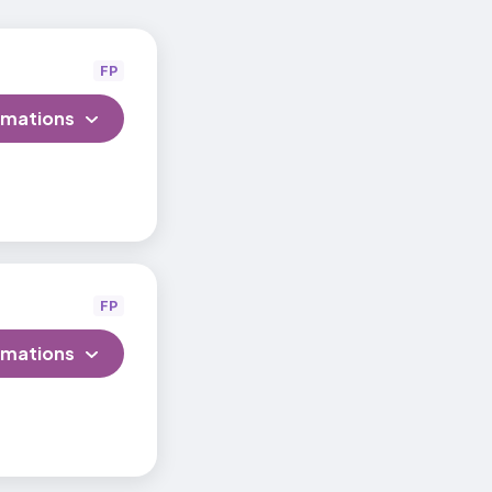
FP
rmations
phes
FP
rmations