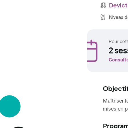
Devict
Niveau de
Pour cet
2 ses
Consult
Objecti
Maîtriser 
mises en 
Progra