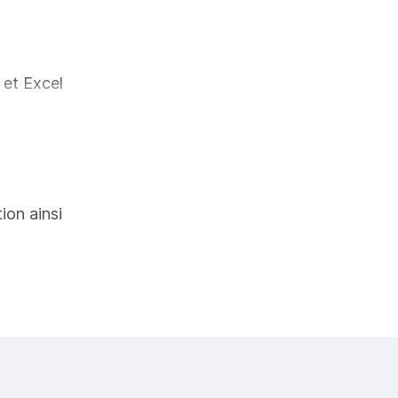
d et Excel
 des
tion ainsi