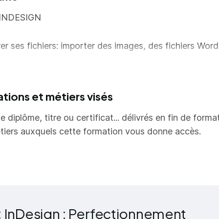
INDESIGN
er ses fichiers: importer des images, des fichiers Wor
 échanges entre InDesign, Illustrator et Photoshop
 couleurs : tons directs, sélecteur de couleurs, aperçu
ations et métiers visés
arations.
egistrer et exporter des documents
e diplôme, titre ou certificat... délivrés en fin de forma
tiers auxquels cette formation vous donne accès.
E MISE EN PAGE
cs texte, blocs image, blocs ancrés et imbriqués
ipulations d’objets et sélection/édition de blocs
iantes de mise en page et contenus liés
:
InDesign : Perfectionnement