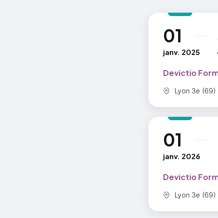
Out
Blo
01
au
Maq
janv. 2025
Devictio For
TRAVAIL 
Commune :
Lyon 3e (69)
Gér
Fen
01
au
Tab
janv. 2026
Mod
Devictio For
PARAGRA
Commune :
Lyon 3e (69)
Not