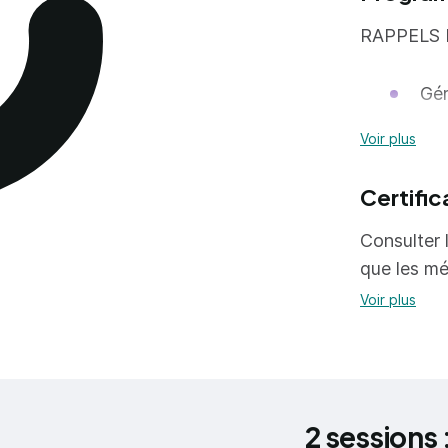
RAPPELS 
Gér
Les
Voir plus
Les
Certific
sép
Enr
Consulter l
que les mé
CRÉER UN
Voir plus
Blo
Man
Var
2 sessions 