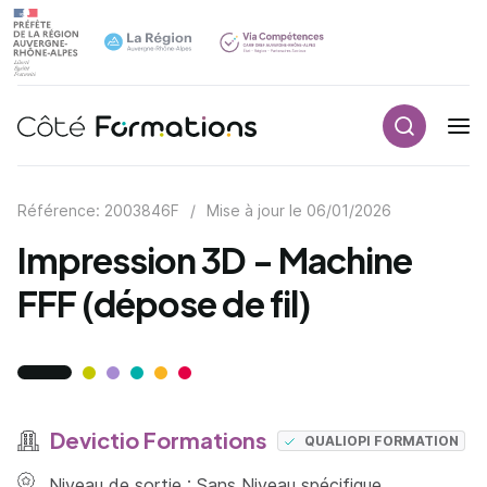
Recherch
Navigation principale
common.skip_link
Référence: 2003846F
/
Mise à jour le
06/01/2026
Impression 3D - Machine
FFF (dépose de fil)
Devictio Formations
QUALIOPI FORMATION
Niveau de sortie : Sans Niveau spécifique