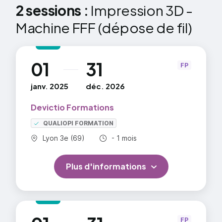
Exercices d’application
2 sessions :
Impression 3D -
Machine FFF (dépose de fil)
CAS PRATIQUES
Orientation de la pièce
01
31
Tranchage
au
FP
Post-production
janv. 2025
déc. 2026
MISE EN APPLICATION
Devictio Formations
=> En savoir plus
QUALIOPI FORMATION
Commune :
Durée totale :
Lyon 3e (69)
- 1 mois
Plus d'informations
au
FP