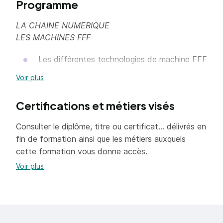
Programme
LA CHAINE NUMERIQUE
LES MACHINES FFF
Les différentes technologies de machine FFF
Les matériaux
Voir plus
Les limites d’impression
Certifications et métiers visés
Les bonnes pratiques
Consulter le diplôme, titre ou certificat... délivrés en
Les paramètres d’impression
fin de formation ainsi que les métiers auxquels
LES LOGICIELS ASSOCIES
cette formation vous donne accès.
Voir plus
Prise en main d’un logiciel CAO (Fusion 360)
Prise en main de deux logiciels d’édition STL
NetFabb et Mesmixer