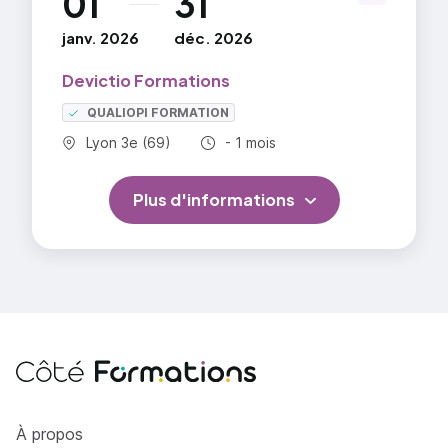
01
31
janv. 2026
déc. 2026
Devictio Formations
QUALIOPI FORMATION
Commune :
Durée totale :
Lyon 3e (69)
- 1 mois
Plus d'informations
Côté Formations
À propos