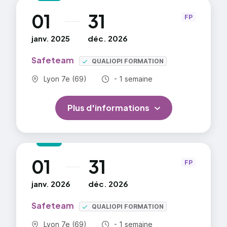
01
31
au
FP
janv. 2025
déc. 2026
Safeteam
QUALIOPI FORMATION
Commune :
Durée totale :
Lyon 7e (69)
- 1 semaine
Plus d'informations
01
31
au
FP
janv. 2026
déc. 2026
Safeteam
QUALIOPI FORMATION
Commune :
Durée totale :
Lyon 7e (69)
- 1 semaine