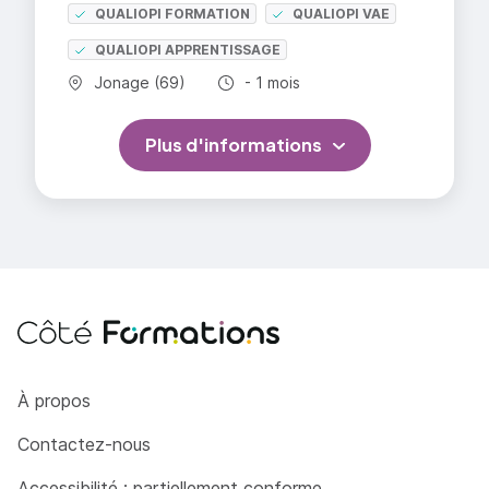
QUALIOPI FORMATION
QUALIOPI VAE
QUALIOPI APPRENTISSAGE
Commune :
Durée totale :
Jonage (69)
- 1 mois
Plus d'informations
Côté Formations
À propos
Contactez-nous
Accessibilité : partiellement conforme