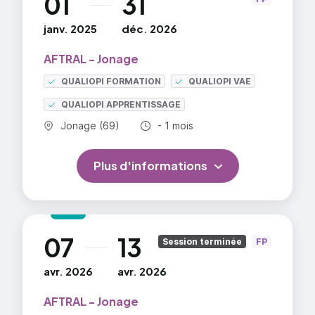
01
31
janv. 2025
déc. 2026
AFTRAL - Jonage
QUALIOPI FORMATION
QUALIOPI VAE
QUALIOPI APPRENTISSAGE
Commune :
Durée totale :
Jonage (69)
- 1 mois
Plus d'informations
07
13
au
Session terminée
FP
avr. 2026
avr. 2026
AFTRAL - Jonage