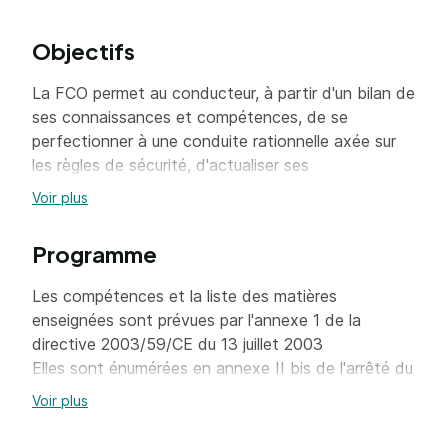
Objectifs
La FCO permet au conducteur, à partir d'un bilan de
ses connaissances et compétences, de se
perfectionner à une conduite rationnelle axée sur
les règles de sécurité, d'actualiser ses
connaissances en matière de réglementation du
Voir plus
transport ainsi que de santé, sécurité routière,
sécurité environnementale, service et logistique et
Programme
d'améliorer ses pratiques dans ces domaines.
Les compétences et la liste des matières
enseignées sont prévues par l'annexe 1 de la
directive 2003/59/CE du 13 juillet 2003
Elles sont énumérées en annexe II bis de l'arrêté du
3 janvier 2008 détaillant le programme de la
Voir plus
formation.
Elles sont rassemblées en 4 grands thèmes :