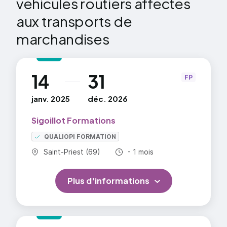
véhicules routiers affectés
conduite des véhicules du transport routier de
aux transports de
marchandises.
marchandises
Thème 1 : Perfectionnement à la conduite
rationnelle axée sur les règles de sécurité
Thème 2 : application des réglementations
Thème 3 : Santé, sécurité routière et sécurité
14
31
au
FP
environnementale
Thème 4 : Service, logistique
janv. 2025
déc. 2026
Sigoillot Formations
QUALIOPI FORMATION
Commune :
Durée totale :
Saint-Priest (69)
- 1 mois
Plus d'informations