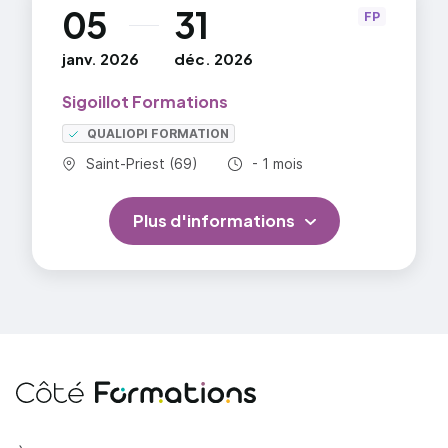
05
31
au
FP
janv. 2026
déc. 2026
Sigoillot Formations
QUALIOPI FORMATION
Commune :
Durée totale :
Saint-Priest (69)
- 1 mois
Plus d'informations
Côté Formations