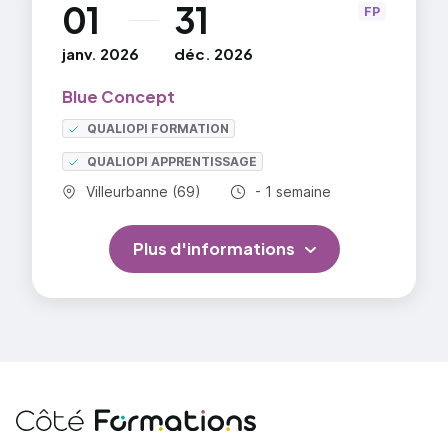
01
31
au
FP
janv. 2026
déc. 2026
Blue Concept
QUALIOPI FORMATION
QUALIOPI APPRENTISSAGE
Commune :
Durée totale :
Villeurbanne (69)
- 1 semaine
Plus d'informations