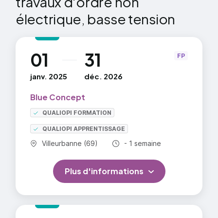
travaux d'ordre non
électrique, basse tension
01
31
au
FP
janv. 2025
déc. 2026
Blue Concept
QUALIOPI FORMATION
QUALIOPI APPRENTISSAGE
Commune :
Durée totale :
Villeurbanne (69)
- 1 semaine
Plus d'informations