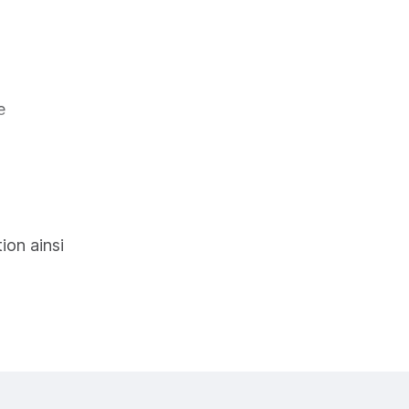
e
tre
tion ainsi
ernance
et sourcils