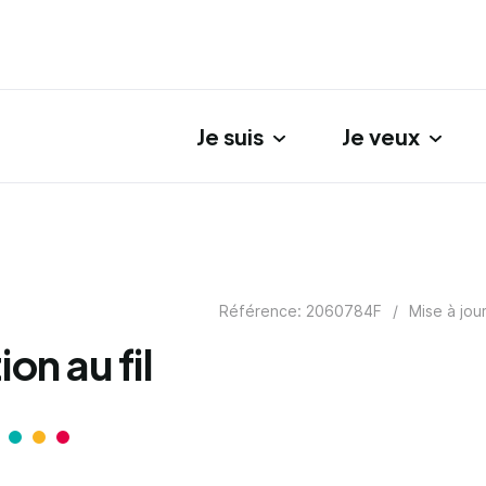
Je suis
Je veux
gation principale
Référence: 2060784F
/
Mise à jou
ion au fil