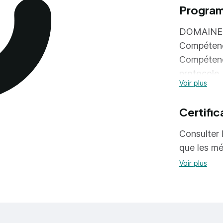
Progra
DOMAINE 
Compétence
Compétence
protocole
Voir plus
Compétence
capable de 
Certific
Compétence
Consulter l
DOMAINE 
que les mé
Compétenc
Voir plus
Compétence
DOMAINE 
Compétence