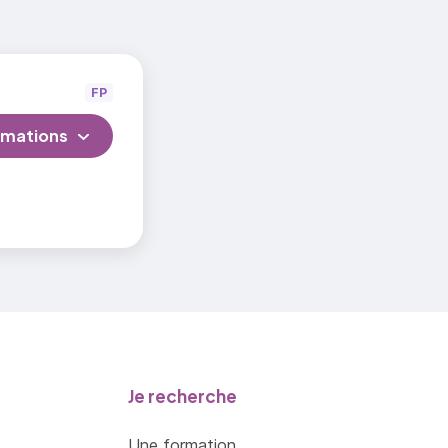
ion
on de la
FP
rmations
Je recherche
Une formation