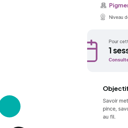
Pigment
Niveau de
Pour cet
1 ses
Consult
Objecti
Savoir met
pince, sav
au fil.