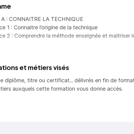
mme
A : CONNAITRE LA TECHNIQUE
 1 : Connaitre l’origine de la technique
 2 : Comprendre la méthode enseignée et maitriser l
 3 : Apprendre les avantages, les inconvénients et ê
conseiller la clientèle
ations et métiers visés
 4 : Intégrer les techniques avec fluidité
e diplôme, titre ou certificat... délivrés en fin de forma
B : SAVOIR PRATIQUER
tiers auxquels cette formation vous donne accès.
e 5 : Pratique sur modèle en fonction de la demande
 6 : Epiler une ligne de sourcils en autonomie, en alt
C : INDISPENSABLE A L’ACTIVITE
 7 : Restituer les notions de visagisme, morphologie 