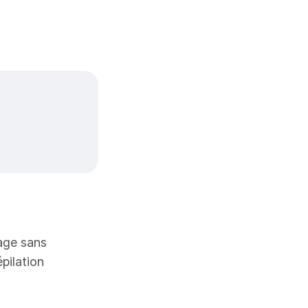
sage sans
pilation