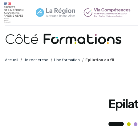
Navi
common.skip_link
Fil d'Ariane
Accueil
Je recherche
Une formation
Epilation au fil
Epilat