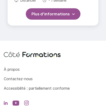
Durée totale :
Distanciel
- 1 semaine
Plus d'informations
Côté Formations
À propos
Contactez-nous
Accessibilité : partiellement conforme