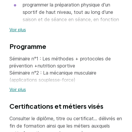
programmer la préparation physique d'un
sportif de haut niveau, tout au long d'une
saison et de séance en séance, en fonction
des paramètres personnels, collectifs et
Voir plus
institutionnels
choisir de façon opportune, les tests utiles,
Programme
nécessaires et adaptés aux besoins de la
Séminaire n°1 : Les méthodes + protocoles de
spécialité sportive et des sportifs. Recueillir,
prévention +nutrition sportive
analyser et exploiter les données.
Séminaire n°2 : La mécanique musculaire
concevoir et mettre en oeuvre des séances
(applications souplesse-force)
d'entretien et de développement des qualités
Séminaire n°3 : L’entrainement intermittent et
Voir plus
physiques en utilisant les méthodes adaptées
l’anticipation
aux différentes spécialités sportives, aux
Séminaire n°4 : Les méthodes + protocoles de
Certifications et métiers visés
sportifs concernés et aux différents
récupération
objectifs de la programmation.
Séminaire n°5 : La relation vitesse-force
Consulter le diplôme, titre ou certificat... délivrés en
Séminaire n°6 : L’actualisation des moyens
concevoir, expliquer et réaliser un ensemble
fin de formation ainsi que les métiers auxquels
d’entrainement + mise à niveau
d'actions de prophylaxie, de récupération et