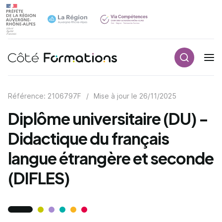
Recherch
Navigation principale
common.skip_link
Référence: 2106797F
/
Mise à jour le
26/11/2025
Diplôme universitaire (DU) -
Didactique du français
langue étrangère et seconde
(DIFLES)