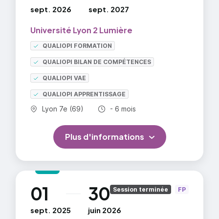
sept. 2026
sept. 2027
Université Lyon 2 Lumière
QUALIOPI FORMATION
QUALIOPI BILAN DE COMPÉTENCES
QUALIOPI VAE
QUALIOPI APPRENTISSAGE
Commune :
Durée totale :
Lyon 7e (69)
- 6 mois
Plus d'informations
01
30
au
Session terminée
FP
sept. 2025
juin 2026