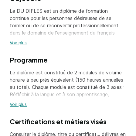
Le DU DIFLES est un diplôme de formation
continue pour les personnes désireuses de se
former ou de se reconvertir professionnellement
dans le domaine de l'enseignement du français
langue étrangère et seconde.
Voir plus
Cette formation vise à développer une
Programme
compétence d'intervention et une réflexion en lien
avec l'enseignement du français oral et écrit à des
Le diplôme est constitué de 2 modules de volume
étrangers débutants ou se perfectionnant dans
horaire à peu près équivalent (150 heures annuelles
l'apprentissage du français, en France ou à
au total). Chaque module est constitué de 3 axes :
l'étranger.
Réfléchir à la langue et à son apprentissage,
développer des compétences méthodologiques de
Voir plus
formation, développer des compétences
spécifiques de formation. Les enseignements
Certifications et métiers visés
comprennent l'apprentissage d'une langue inconnue,
des enseignements de méthodologie de
Consulter le diplôme, titre ou certificat... délivrés en