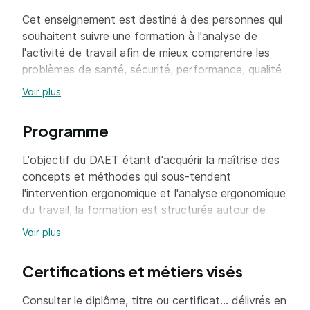
Cet enseignement est destiné à des personnes qui
souhaitent suivre une formation à l'analyse de
l'activité de travail afin de mieux comprendre les
problèmes de santé, sécurité, performance, qualité
et conception des situations de travail au sein des
Voir plus
entreprises ou établissements et de contribuer à
l'amélioration des conditions de travail.
Programme
Il aborde les concepts de base, les méthodologies
L'objectif du DAET étant d'acquérir la maîtrise des
et la trame de l'intervention d'une analyse
concepts et méthodes qui sous-tendent
ergonomique du travail. Il permet aux étudiant.es de
l'intervention ergonomique et l'analyse ergonomique
saisir la spécificité de l'approche ergonomique du
du travail, la formation est structurée autour de
travail dans les sciences du travail, de comprendre
deux 2 axes :
Voir plus
l'importance d'analyser les déterminants de
l'activité dans une perspective systémique pour
saisir les difficultés des travailleur.ses. Il resitue les
Certifications et métiers visés
l'introduction à l'ergonomie
enjeux de santé, sécurité, performance dans une
Consulter le diplôme, titre ou certificat... délivrés en
approche holistique des systèmes de travail.
Elle donne des clés pour comprendre le contexte