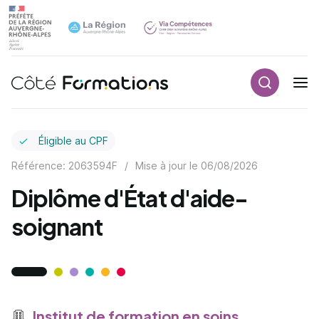
Recherch
Navigation principale
common.skip_link
Éligible au CPF
Référence: 2063594F
/
Mise à jour le
06/08/2026
Diplôme d'État d'aide-
soignant
Institut de formation en soins