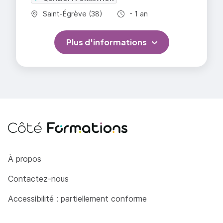
Commune :
Durée totale :
Saint-Égrève (38)
- 1 an
Plus d'informations
Côté Formations
À propos
Contactez-nous
Accessibilité : partiellement conforme