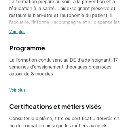
La formation prépare au soin, à la prévention et à
l'éducation à la santé. L'aide-soignant préserve et
restaure le bien-être et l'autonomie du patient. Il
l'accueille, l'informe, l'accompagne et lui dispense les
soins d'hygiène et de confort, en s'adaptant à ses
Voir plus
besoins et à son degré d'autonomie. Placé sous la
responsabilité de l'infirmier, il observe la personne,
Programme
mesure les principaux paramètres liés à son état de
santé, et transmet ses observations pour que soit
La formation conduisant au DE d'aide-soignant, 17
maintenue la continuité des soins.
semaines d'enseignement théoriques organisées
autour de 8 modules :
Accompagnement d'une personne dans les
Voir plus
activités de la vie quotidienne
L'état clinique d'une personne
Certifications et métiers visés
Les soins
Consulter le diplôme, titre ou certificat... délivrés en
Ergonomie
fin de formation ainsi que les métiers auxquels