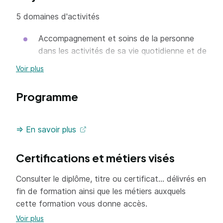
5 domaines d'activités
Accompagnement et soins de la personne
dans les activités de sa vie quotidienne et de
sa vie sociale en repérant les fragilités
Voir plus
Appréciation de l'état clinique de la personne
et mise en œuvre de soins adaptés en
Programme
collaboration avec l'infirmier en intégrant la
qualité et la prévention des risques
=> En savoir plus
Information et accompagnement des
personnes et de leur entourage, des
Certifications et métiers visés
professionnels et des apprenants
Entretien de l'environnement immédiat de la
Consulter le diplôme, titre ou certificat... délivrés en
personne et des matériels liés aux activités
fin de formation ainsi que les métiers auxquels
de soins, au lieu et aux situations
cette formation vous donne accès.
d'intervention
Voir plus