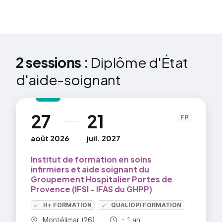
Transmission, quels que soient l'outil et les
modalités de communication, des
observations
2 sessions :
Diplôme d'État
d'aide-soignant
27
21
au
FP
août 2026
juil. 2027
Institut de formation en soins
infirmiers et aide soignant du
Groupement Hospitalier Portes de
Provence (IFSI - IFAS du GHPP)
H+ FORMATION
QUALIOPI FORMATION
Commune :
Durée totale :
Montélimar (26)
- 1 an