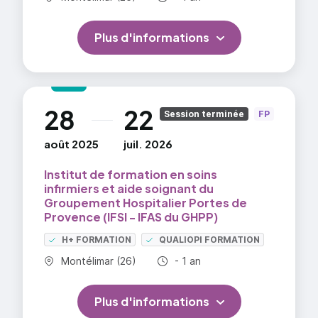
Plus d'informations
28
22
au
Session terminée
FP
août 2025
juil. 2026
Institut de formation en soins
infirmiers et aide soignant du
Groupement Hospitalier Portes de
Provence (IFSI - IFAS du GHPP)
H+ FORMATION
QUALIOPI FORMATION
Commune :
Durée totale :
Montélimar (26)
- 1 an
Plus d'informations