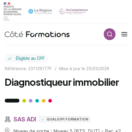
Recherch
Navigation principale
common.skip_link
Éligible au CPF
Référence: 231129177F
/
Mise à jour le
25/03/2026
Diagnostiqueur immobilier
SAS ADI
QUALIOPI FORMATION
Niveau de sortie : Niveau 5 (BTS, DUT) - Bac +2