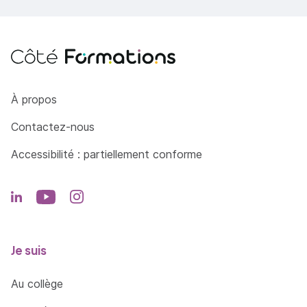
Assurer le suivi technique et règlementaire
d’un diagnostic immobilier
Côté Formations
À propos
Contactez-nous
Accessibilité : partiellement conforme
Je suis
Au collège