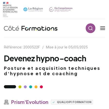
Recherch
Navigation principale
common.skip_link
Référence: 2000522F
/
Mise à jour le
05/05/2025
Devenez hypno-coach
Posture et acquisition techniques
d'hypnose et de coaching
Prism'Evolution
QUALIOPI FORMATION