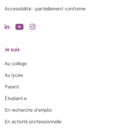
d'hypnose rapide pour débloquer les automatismes
limitants
Accessibilité : partiellement conforme
Phase d'hypnose
L'état hypnotique
Accompagner par induction
Je suis
Application des différentes techniques
Au collège
Module 5 : Outils et techniques
Au lycée
2X3 jours (6 jours) pour intégrer des outils et
Parent
techniques en hypnose
Étudiant.e
Comportements
En recherche d'emploi
Anamnèse
En activité professionnelle
Langage hypnotique