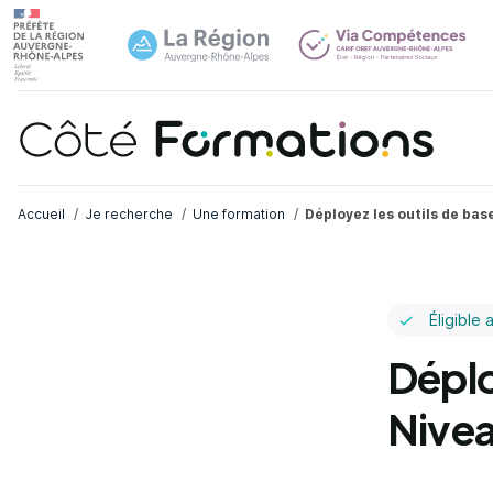
Navi
common.skip_link
Fil d'Ariane
Accueil
Je recherche
Une formation
Déployez les outils de bas
Éligible 
Déplo
Nivea