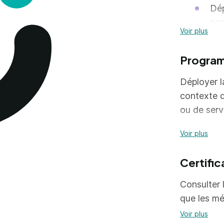
Dép
con
Voir plus
Ani
ter
Progra
Int
Déployer l
quo
contexte d
ou de serv
Compétenc
Voir plus
Programme
C1.
Certific
Com
C2.
pri
Consulter l
out
que les mé
Pha
C3.
gas
Voir plus