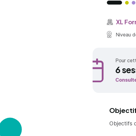
XL For
Niveau de
Pour cet
6 ses
Consult
Objecti
Objectifs 