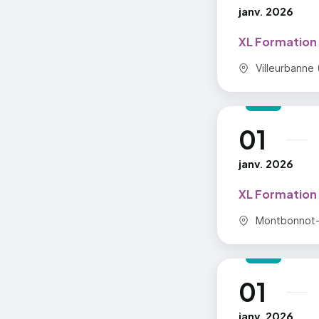
janv. 2026
XL Formation
Commune :
Villeurbanne 
01
au
janv. 2026
XL Formation
Commune :
Montbonnot-S
01
au
janv. 2026