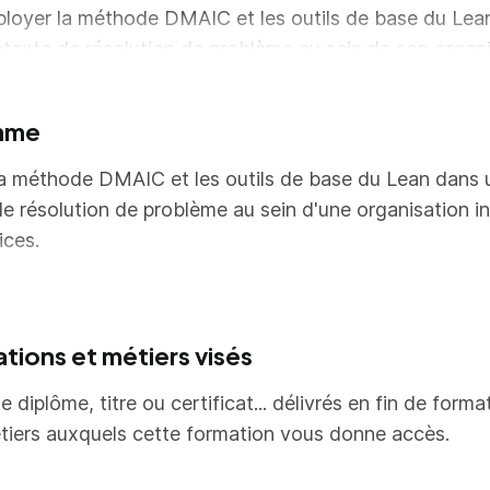
loyer la méthode DMAIC et les outils de base du Lea
texte de résolution de problème au sein de son organ
mer un chantier ou projet simple d’amélioration avec l
rain.
mme
égrer la culture Lean dans la posture d’animation et les
a méthode DMAIC et les outils de base du Lean dans 
tidiennes.
e résolution de problème au sein d'une organisation in
ices.
es visées :
 de la formation :
 Identifier des gaspillages afin d'améliorer l’efficience d
ations et métiers visés
prendre les enjeux de l'amélioration des performance
 Structurer un chantier d'amélioration et sélectionner 
ncipes et gaspillages, phases DMAIC.
e diplôme, titre ou certificat... délivrés en fin de forma
ils
tiers auxquels cette formation vous donne accès.
se D : Mesurer la performance et mettre en évidence 
 Cartographier les flux de valeur d'un flux et d'un post
pillages, Capter les attentes client et cadrer le projet.