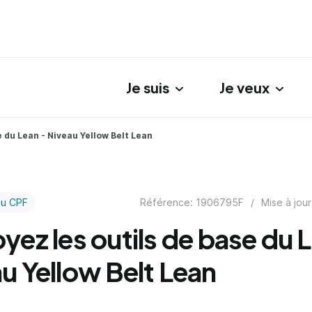
Je suis
Je veux
gation principale
e du Lean - Niveau Yellow Belt Lean
Référence: 1906795F
/
Mise à jour
au CPF
yez les outils de base du 
u Yellow Belt Lean