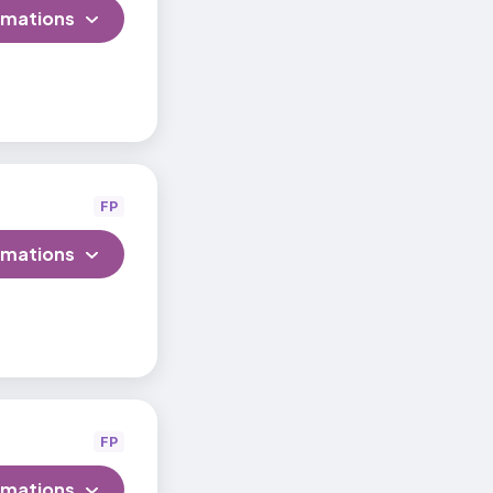
rmations
FP
rmations
FP
rmations