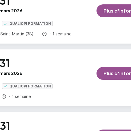
31
mars 2026
Plus d'info
QUALIOPI FORMATION
Durée totale :
aint-Martin (38)
- 1 semaine
31
mars 2026
Plus d'info
QUALIOPI FORMATION
Durée totale :
- 1 semaine
31