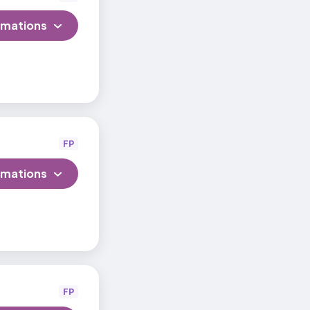
rmations
FP
rmations
FP