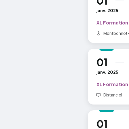
01
janv. 2025
XL Formation
Commune :
Montbonnot-S
01
au
janv. 2025
XL Formation
Distanciel
01
au