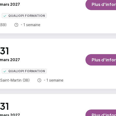
mars 2027
Plus d'info
QUALIOPI FORMATION
Durée totale :
(69)
- 1 semaine
31
mars 2027
Plus d'info
QUALIOPI FORMATION
Durée totale :
aint-Martin (38)
- 1 semaine
31
mars 2027
Plus d'info