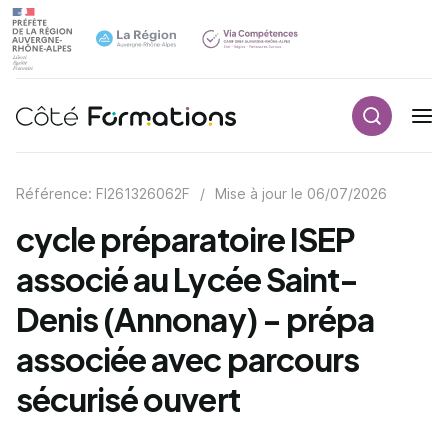
Recherch
Navigation principale
common.skip_link
Référence: FI261326062F
/
Mise à jour le
06/07/2026
cycle préparatoire ISEP
associé au Lycée Saint-
Denis (Annonay) - prépa
associée avec parcours
sécurisé ouvert