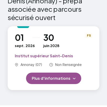
Denis (Annonay) - prépa
associée avec parcours
sécurisé ouvert
01
30
au
FS
sept. 2026
juin 2028
Institut supérieur Saint-Denis
Commune :
Durée totale :
Annonay (07)
Non Renseignée
Plus d'informations