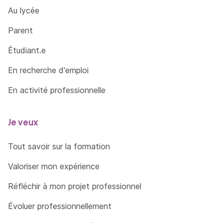
Au lycée
Les widgets et sidebar.
Parent
Utilisation du Codex.
Étudiant.e
Thème enfant :
En recherche d'emploi
Créer et activer le thème enfant.
En activité professionnelle
Arborescence et hiérarchie des fichiers.
Modifier les styles, les fichiers .css.
Je veux
Les fichiers header.php, index.php et
footer.php.
Tout savoir sur la formation
Les menus et sidebars.
Valoriser mon expérience
Le formulaire de recherche.
Réfléchir à mon projet professionnel
Les pages types.
Évoluer professionnellement
Les boucles et marqueurs.