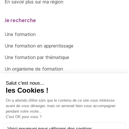
En savoir plus sur ma région
Fonctions avancées :
Utilisations des hooks.
Je recherche
Les filtres et actions.
Une formation
Les pages spécifiques du site.
Une formation en apprentissage
Mettre en forme des contenus avec les
shortcodes.
Une formation par thématique
Les champs personnalisés.
Un organisme de formation
Les custom_post_type.
Un conseiller
La taxonomie et les "Custom Taxonomies".
Une solution pour raccrocher
Les widgets.
Atelier :
Mise en application, création d'un thème.
© 2026 - Côté Formations - par
Via Compétences