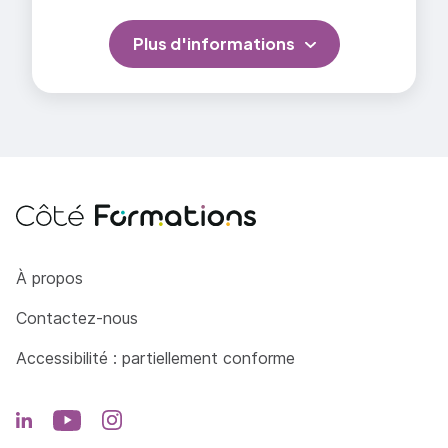
Initiation à l’utilisation du moule résiné pour la
Plus d'informations
mise en forme de feutre et/ou paille apportés
par les stagiaires (fin).
=> En savoir plus
Côté Formations
À propos
Contactez-nous
Accessibilité : partiellement conforme