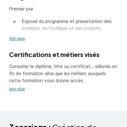
Premier jour
Exposé du programme et présentation des
matières, de l’outillage et des produits
Choix du modèle selon le cahier des charges
Voir plus
et les attentes des stagiaires
Certifications et métiers visés
D’après la maquette choisie, élaboration d’un
prototype en papier sur la marotte
Consulter le diplôme, titre ou certificat... délivrés en
fin de formation ainsi que les métiers auxquels
Deuxième jour
cette formation vous donne accès.
Relevé, réglage et tracé définitif annoté du
Voir plus
patron
Essayage et vérification finale du modèle
Report des pièces sur la toile gommée
Pose de singalette par encollage au fer et