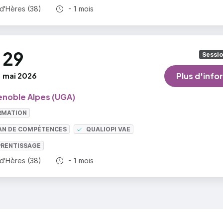
Durée totale :
-d'Hères (38)
- 1 mois
29
Sessi
mai 2026
Plus d'info
enoble Alpes (UGA)
RMATION
LAN DE COMPÉTENCES
QUALIOPI VAE
PRENTISSAGE
Durée totale :
-d'Hères (38)
- 1 mois