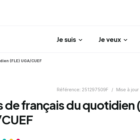
Je suis
Je veux
gation principale
idien (FLE) UGA/CUEF
Référence: 251297509F
/
Mise à jour
 de français du quotidien 
/CUEF