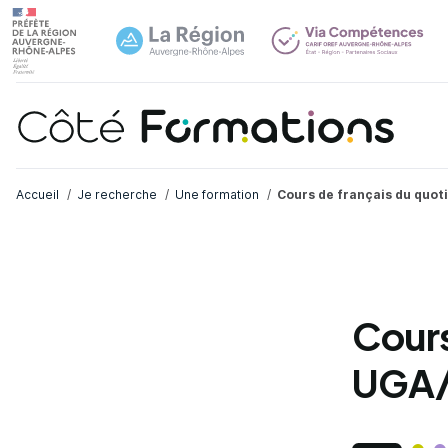
Navi
common.skip_link
Fil d'Ariane
Accueil
Je recherche
Une formation
Cours de français du quot
Cours
UGA