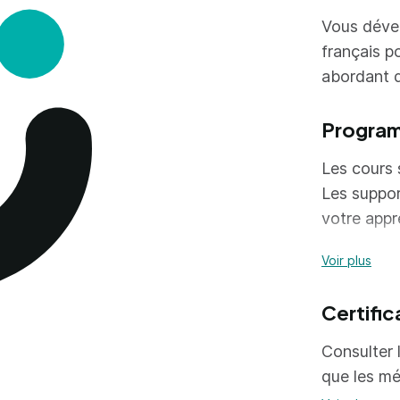
Vous déve
français po
abordant d
Progra
Les cours 
Les suppo
votre appr
Voir plus
Session se
- Volume h
Certific
pédagogiqu
- Les vend
Consulter l
- A partir
que les mé
- Classe m