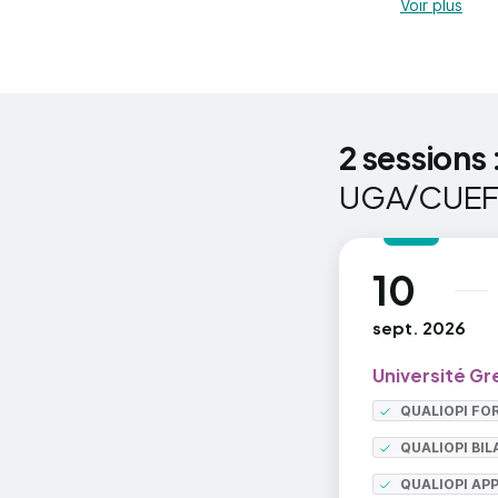
Voir plus
2 sessions 
UGA/CUE
10
au
sept. 2026
Université Gr
QUALIOPI FO
QUALIOPI BI
QUALIOPI AP