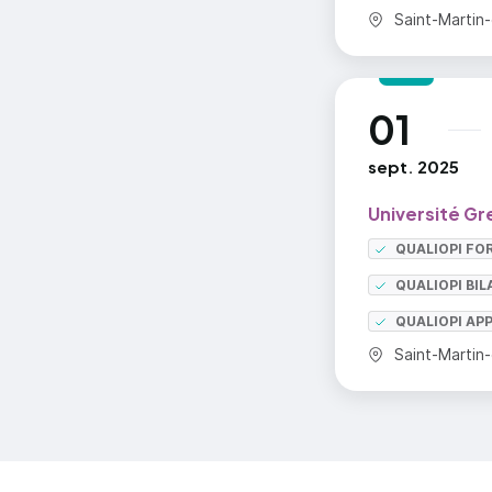
Commune :
Saint-Martin
01
au
sept. 2025
Université Gr
QUALIOPI FO
QUALIOPI BI
QUALIOPI AP
Commune :
Saint-Martin