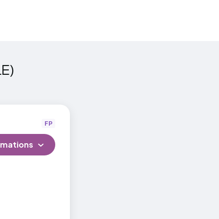
LE)
FP
rmations