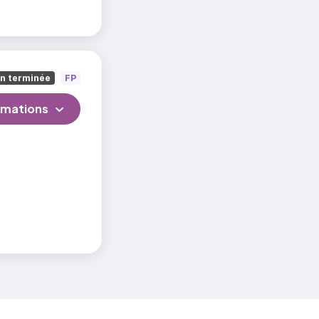
on terminée
FP
rmations