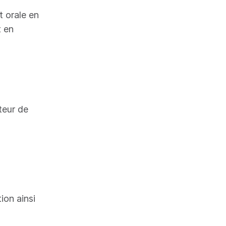
 orale en
t en
teur de
uptions
3h30
tion ainsi