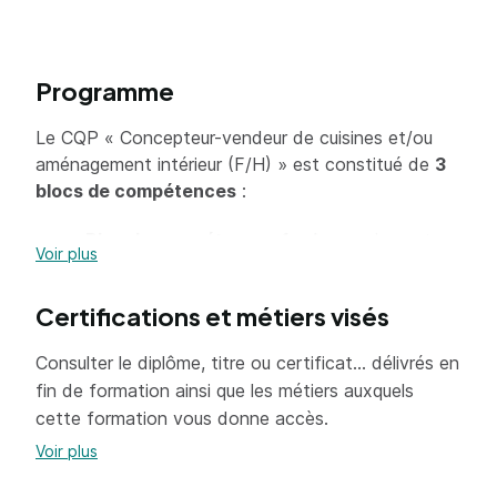
Programme
Le CQP « Concepteur-vendeur de cuisines et/ou
aménagement intérieur (F/H) » est constitué de
3
blocs de compétences
:
Bloc de compétences 1
– Assurer la vente
Voir plus
d’un projet de cuisine et/ou d’aménagement
intérieur et l’animation commerciale.
Certifications et métiers visés
Bloc de compétences 2
– Concevoir un
projet de cuisine et/ou d’aménagement
Consulter le diplôme, titre ou certificat... délivrés en
intérieur.
fin de formation ainsi que les métiers auxquels
cette formation vous donne accès.
Bloc de compétences 3
– Assurer le suivi et
Voir plus
la coordination de la mise en œuvre d’un
projet de cuisine et/ou d’aménagement