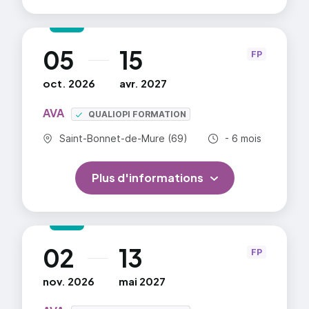
05
15
au
FP
oct. 2026
avr. 2027
AVA
QUALIOPI FORMATION
Commune :
Durée totale :
Saint-Bonnet-de-Mure (69)
- 6 mois
Plus d'informations
02
13
au
FP
nov. 2026
mai 2027