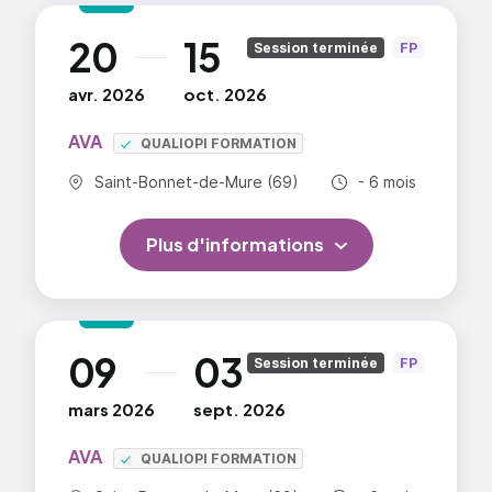
20
15
au
Session terminée
FP
avr. 2026
oct. 2026
AVA
QUALIOPI FORMATION
Commune :
Durée totale :
Saint-Bonnet-de-Mure (69)
- 6 mois
Plus d'informations
09
03
au
Session terminée
FP
mars 2026
sept. 2026
AVA
QUALIOPI FORMATION