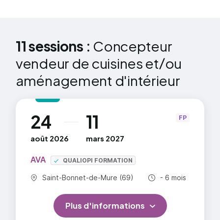
intérieur
11 sessions :
Concepteur
vendeur de cuisines et/ou
aménagement d'intérieur
24
11
au
FP
août 2026
mars 2027
AVA
QUALIOPI FORMATION
Commune :
Durée totale :
Saint-Bonnet-de-Mure (69)
- 6 mois
Plus d'informations