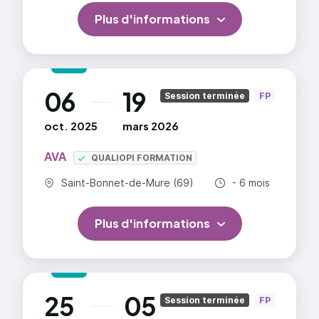
Plus d'informations
06
19
au
Session terminée
FP
oct. 2025
mars 2026
AVA
QUALIOPI FORMATION
Commune :
Durée totale :
Saint-Bonnet-de-Mure (69)
- 6 mois
Plus d'informations
25
05
au
Session terminée
FP