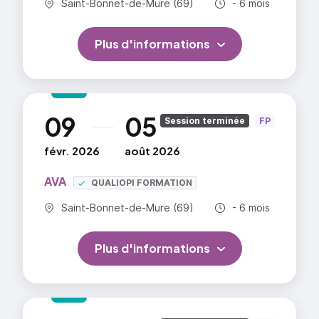
Commune :
Durée totale :
Saint-Bonnet-de-Mure (69)
- 6 mois
Plus d'informations
09
05
au
Session terminée
FP
févr. 2026
août 2026
AVA
QUALIOPI FORMATION
Commune :
Durée totale :
Saint-Bonnet-de-Mure (69)
- 6 mois
Plus d'informations