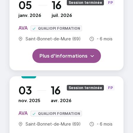
05
16
au
Session terminée
FP
janv. 2026
juil. 2026
AVA
QUALIOPI FORMATION
Commune :
Durée totale :
Saint-Bonnet-de-Mure (69)
- 6 mois
Plus d'informations
03
16
au
Session terminée
FP
nov. 2025
avr. 2026
AVA
QUALIOPI FORMATION
Commune :
Durée totale :
Saint-Bonnet-de-Mure (69)
- 6 mois