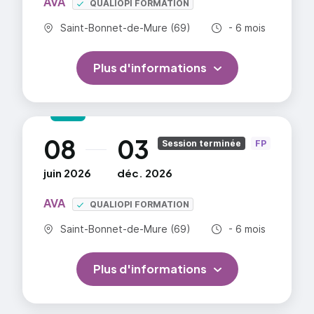
AVA
QUALIOPI FORMATION
Commune :
Durée totale :
Saint-Bonnet-de-Mure (69)
- 6 mois
Plus d'informations
08
03
au
Session terminée
FP
juin 2026
déc. 2026
AVA
QUALIOPI FORMATION
Commune :
Durée totale :
Saint-Bonnet-de-Mure (69)
- 6 mois
Plus d'informations