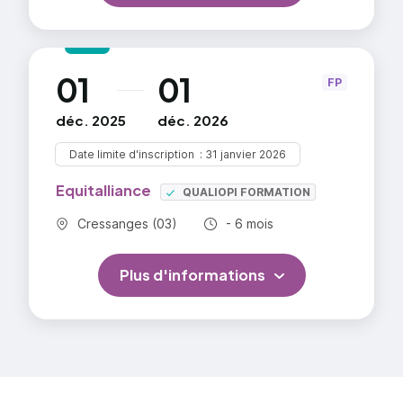
01
01
au
FP
déc. 2025
déc. 2026
Date limite d'inscription
31 janvier 2026
Equitalliance
QUALIOPI FORMATION
Commune :
Durée totale :
Cressanges (03)
- 6 mois
Plus d'informations