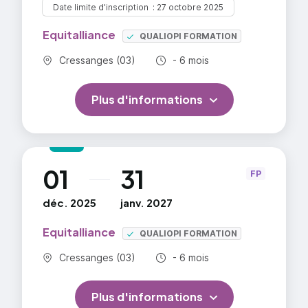
Date limite d'inscription
27 octobre 2025
Equitalliance
QUALIOPI FORMATION
Commune :
Durée totale :
Cressanges (03)
- 6 mois
Plus d'informations
01
31
au
FP
déc. 2025
janv. 2027
Equitalliance
QUALIOPI FORMATION
Commune :
Durée totale :
Cressanges (03)
- 6 mois
Plus d'informations