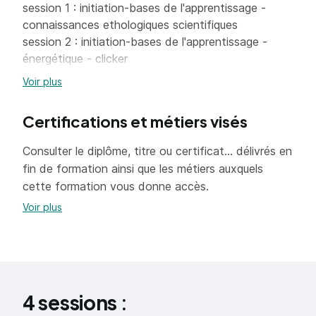
session 1 : initiation-bases de l'apprentissage -
savoirs éthologiques de 2 à 5.
connaissances ethologiques scientifiques
session 2 : initiation-bases de l'apprentissage -
énergétique - clicker
session 3 : connaissances ethologiques
Voir plus
scientifiques suite
session 4: renforcer les bases-initiation gestion des
Certifications et métiers visés
émotions et physiothérapie
session 5 : confirmer les bases- renforcement
Consulter le diplôme, titre ou certificat... délivrés en
gestion des émotions - éthologie scientifique
fin de formation ainsi que les métiers auxquels
objectifs : session 6 : comprendre les construction
cette formation vous donne accès.
énergétiques de l'homme et du cheval- travail a
Voir plus
pied-approfondissement travail en liberté
session 7 : perfectionnement travail a pied-
initiation travail monte- approfondissement clicker
session 8: approfondissement du travail monte -
évaluation de son cheval-approfondissement et
gestion des problématiques de l'humain et de son
4 sessions :
cheval