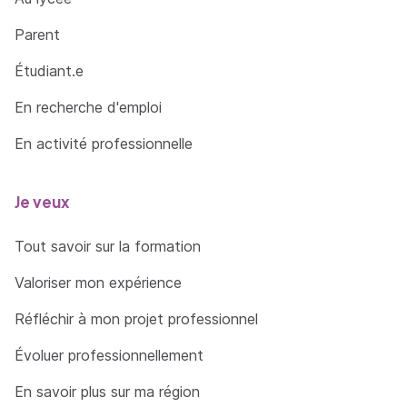
Sixième jour :
Parent
Montage des chapeaux
Étudiant.e
Conception, élaboration et pose des
En recherche d'emploi
garnitures :
En activité professionnelle
- fleurs, feuilles, drapé, ceinture, nœuds, coques …
pour le chapeau de femme
- rubans, galons, boucles, médailles, plumes… pour
Je veux
le chapeau d'homme
=> En savoir plus
Tout savoir sur la formation
Valoriser mon expérience
Réfléchir à mon projet professionnel
Évoluer professionnellement
En savoir plus sur ma région