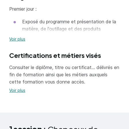
Premier jour :
Exposé du programme et présentation de la
matière, de l'outillage et des produits
Conception de 2 modèles dont 1 au moins en
Voir plus
2 parties : calotte et bord
Certifications et métiers visés
Choix des bois selon les maquettes
Mise au point des projets et des gammes de
Consulter le diplôme, titre ou certificat... délivrés en
fabrication
fin de formation ainsi que les métiers auxquels
cette formation vous donne accès.
Préparation du feutre : mise au frais,
Voir plus
apprêtage
Deuxième jour :
Mise en forme de la calotte sur le bois
(feutre)