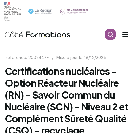
Recherch
Navigation principale
common.skip_link
Référence: 2002447F
/
Mise à jour le
18/12/2025
Certifications nucléaires -
Option Réacteur Nucléaire
(RN) - Savoir Commun du
Nucléaire (SCN) - Niveau 2 et
Complément Sûreté Qualité
(CSQ) - recyclage