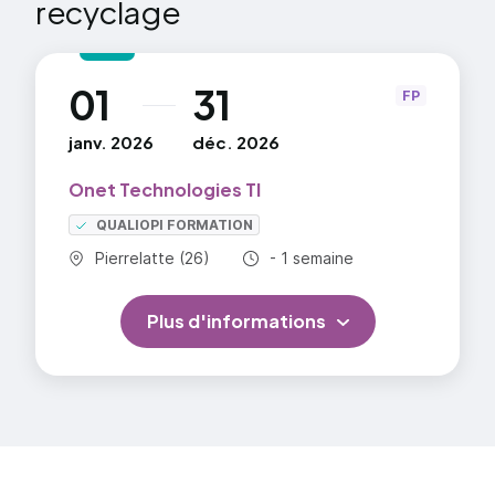
recyclage
01
31
au
FP
janv. 2026
déc. 2026
Onet Technologies TI
QUALIOPI FORMATION
Commune :
Durée totale :
Pierrelatte (26)
- 1 semaine
Plus d'informations