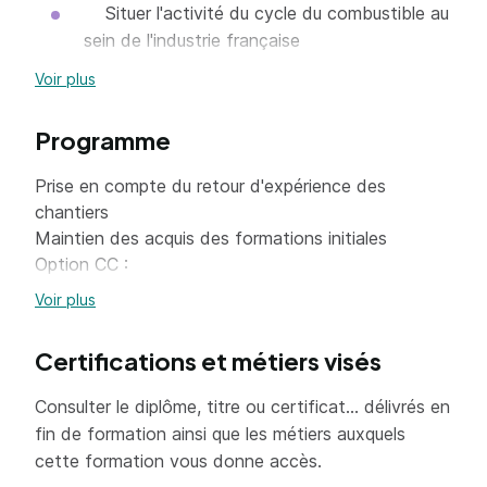
Situer l'activité du cycle du combustible au
sein de l'industrie française
Appréhender la radioactivité naturelle,
Voir plus
artificielle et les risques radiologiques
associés Identifier les principales sources de
Programme
dangers conventionnels et s'en protéger
Prise en compte du retour d'expérience des
Se protéger des risques liés à l'exposition
chantiers
aux rayonnements ionisants
Maintien des acquis des formations initiales
Connaitre les dispositions générales de
Option CC :
prévention, notamment les procédures
Voir plus
Origine et conséquences du risque
d'accès, de travail et de sortie des zones
radiologique,
réglementées
Certifications et métiers visés
La prévention des risques conventionnels,
Utiliser les équipements de protection
Consulter le diplôme, titre ou certificat... délivrés en
individuelle, notamment savoir mettre et
La sûreté nucléaire,
fin de formation ainsi que les métiers auxquels
retirer un combinaison, des gants, etc
Les déchets radioactifs,
cette formation vous donne accès.
Réagir en situation dégradée