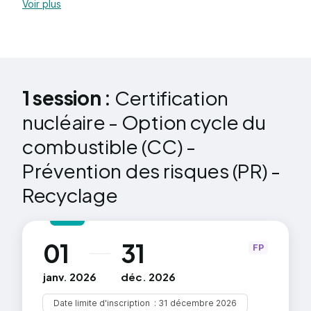
Le principe ALARA et sa mise en œuvre
Voir plus
conformément aux procédures fixées par
Actualisation des connaissances règlementaires,
l'entreprise
techniques et des évolutions des activités des
exploitants.
1 session :
Certification
nucléaire - Option cycle du
combustible (CC) -
Prévention des risques (PR) -
Recyclage
01
31
au
FP
janv. 2026
déc. 2026
Date limite d'inscription
31 décembre 2026