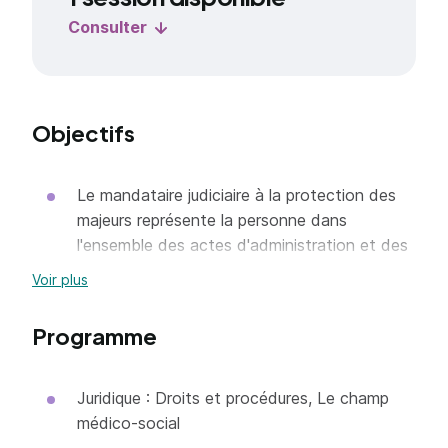
Consulter
Objectifs
Le mandataire judiciaire à la protection des
majeurs représente la personne dans
l'ensemble des actes d'administration et des
actes relatifs à sa personne.
Voir plus
Il identifie les motifs et les objectifs du
mandat judiciaire, recueille et analyse les
Programme
informations qui lui sont nécessaires pour
mener à bien son mandat dans le dossier de
Juridique : Droits et procédures, Le champ
la personne au tribunal.
médico-social
Il établit un projet d'intervention après avoir