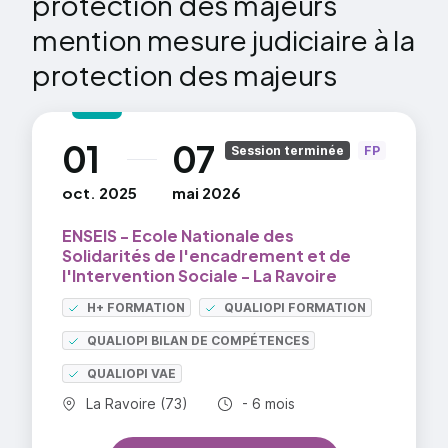
protection des majeurs
Pour mener à bien le mandat qui lui est confié
mention mesure judiciaire à la
il actualise ses connaissances et veille à
protection des majeurs
conservation des documents du majeur
protégé.
01
07
au
Session terminée
FP
oct. 2025
mai 2026
ENSEIS - Ecole Nationale des
Solidarités de l'encadrement et de
l'Intervention Sociale - La Ravoire
H+ FORMATION
QUALIOPI FORMATION
QUALIOPI BILAN DE COMPÉTENCES
QUALIOPI VAE
Commune :
Durée totale :
La Ravoire (73)
- 6 mois