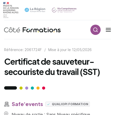
Recherch
Navigation principale
common.skip_link
Référence: 2061724F
/
Mise à jour le
12/05/2026
Certificat de sauveteur-
secouriste du travail (SST)
Safe'events
QUALIOPI FORMATION
Niveau de sortie : Sans Niveau spécifique