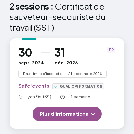
2 sessions :
Certificat de
sauveteur-secouriste du
travail (SST)
30
31
au
FP
sept. 2024
déc. 2026
Date limite d'inscription
31 décembre 2026
Safe'events
QUALIOPI FORMATION
Commune :
Durée totale :
Lyon 9e (69)
- 1 semaine
Plus d'informations