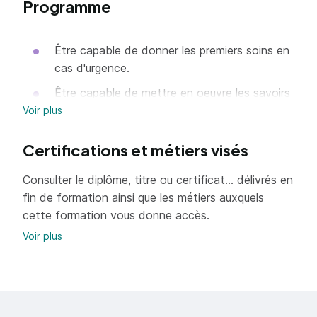
Programme
intervenir efficacement en cas d'accident du
travail ou d'urgence.
Être capable de donner les premiers soins en
cas d'urgence.
Être capable de mettre en oeuvre les savoirs
et comportements nécessaires pour prévenir
Voir plus
une situation dangereuse et intervenir en cas
d'accident (Protéger, Alerter et Secourir)
Certifications et métiers visés
Consulter le diplôme, titre ou certificat... délivrés en
fin de formation ainsi que les métiers auxquels
cette formation vous donne accès.
Voir plus