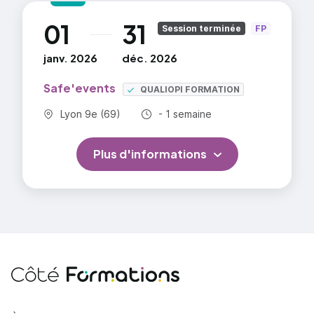
01
31
au
Session terminée
FP
janv. 2026
déc. 2026
Safe'events
QUALIOPI FORMATION
Commune :
Durée totale :
Lyon 9e (69)
- 1 semaine
Plus d'informations
Côté Formations