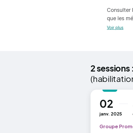
Con
Consulter l
dif
que les mé
Voir plus
Sav
de 
d'é
Con
or
2 sessions 
Sav
(habilitatio
fai
Con
02
au
véh
janv. 2025
Con
véh
Groupe Prom