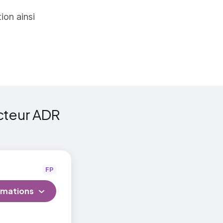
priées aux
tion ainsi
 sécurité
sation
isation
cteur ADR
it pas
des
FP
rmations
ur un même