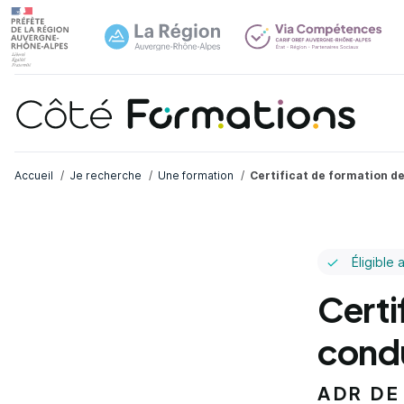
Navi
common.skip_link
Fil d'Ariane
Accueil
Je recherche
Une formation
Certificat de formation d
Éligible 
Certi
condu
ADR DE