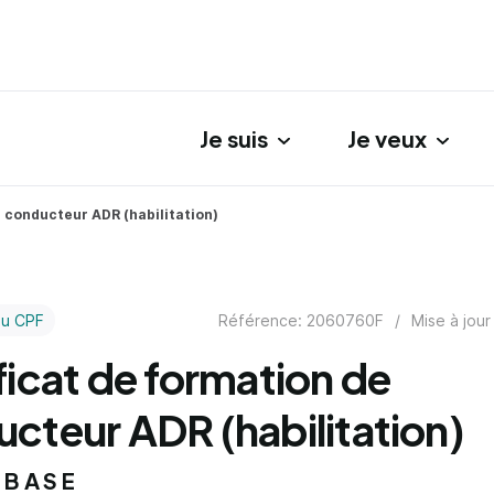
Je suis
Je veux
gation principale
e conducteur ADR (habilitation)
Référence: 2060760F
/
Mise à jour
au CPF
ficat de formation de
cteur ADR (habilitation)
 BASE