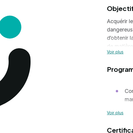
Objecti
Acquérir l
dangereuse
d’obtenir l
de matières
Voir plus
benne, cont
Progra
Con
ma
Con
Voir plus
Avo
Certific
l'e