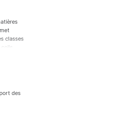
atières
rmet
les classes
colis,
litres.
sport des
ion de