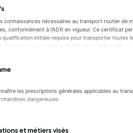
fs
es connaissances nécessaires au transport routier de m
s, conformément à l’ADR en vigueur. Ce certificat pe
a qualification initiale requise pour transporter toutes 
 dangereuses, sauf les explosifs et les radioactifs, en 
ainer, citerne ? 1000 litres et container citerne ? 3000 
mme
naître les prescriptions générales applicables au tran
rchandises dangereuses
naître les principaux types de risques
ir connaissance des dispositions relatives à la protect
ations et métiers visés
nvironnement par le contrôle du transfert de déchets