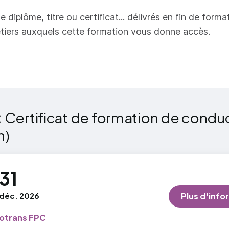
naître les mesures de prévention et de sécurité appro
e diplôme, titre ou certificat... délivrés en fin de forma
férents types de risque
tiers auxquels cette formation vous donne accès.
oir se comporter après un accident (premiers secours,
la circulation, connaissances de base relatives à l'utili
quipements de protection, consignes écrites, etc.)
naître les marquage, étiquetage, placardage et signal
ange
:
Certificat de formation de condu
oir ce qu'un conducteur de véhicule doit faire et ne do
n)
re lors du transport de marchandises dangereuses
naître le fonctionnement de l'équipement technique 
31
icules
déc. 2026
Plus d'info
naître les interdictions de chargement en commun s
icule ou dans un conteneur
otrans FPC