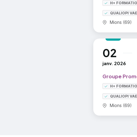
Sav
H+ FORMATI
du
QUALIOPI VA
Avo
Commune :
Mions (69)
Avo
Con
02
au
l'a
janv. 2026
Con
ins
Groupe Prom
inc
H+ FORMATI
sit
QUALIOPI VA
Avo
Commune :
Mions (69)