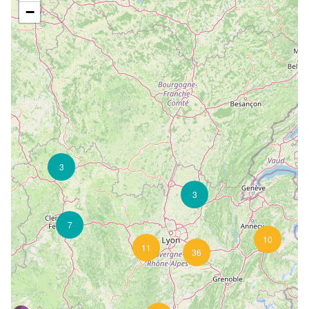
−
3
3
7
10
11
36